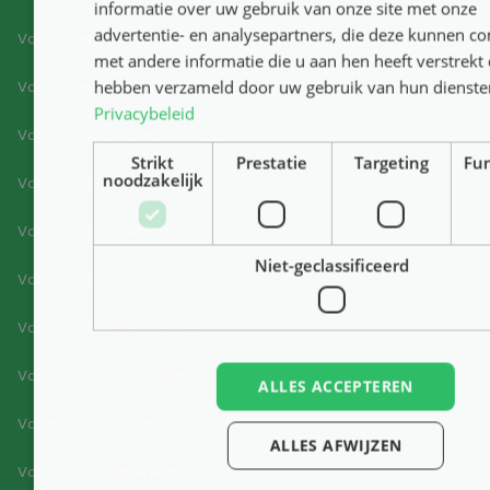
informatie over uw gebruik van onze site met onze
advertentie- en analysepartners, die deze kunnen c
Vacatures Hoofddorp
met andere informatie die u aan hen heeft verstrekt o
hebben verzameld door uw gebruik van hun dienste
Vacatures Ilpendam
Privacybeleid
Vacatures Koog aan De Zaan
Strikt
Prestatie
Targeting
Fun
noodzakelijk
Vacatures Lisse
Vacatures Middenmeer
Niet-geclassificeerd
Vacatures Moordrecht
Vacatures Nieuw-Vennep
Vacatures Noord-Holland
ALLES ACCEPTEREN
Vacatures Oostzaan
ALLES AFWIJZEN
Vacatures Purmerend