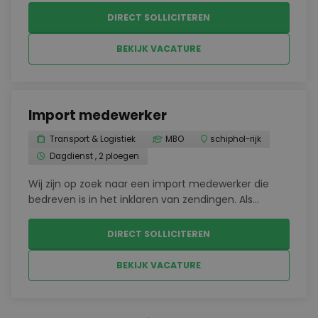
machines, controleert de kwaliteit van het werk en
DIRECT SOLLICITEREN
zorgt voor een soepel productieproces. Dankzij
jouw...
BEKIJK VACATURE
Import medewerker
Transport & Logistiek
MBO
schiphol-rijk
Dagdienst , 2 ploegen
Wij zijn op zoek naar een import medewerker die
bedreven is in het inklaren van zendingen. Als
Declarant ben je verantwoordelijk voor het
operationeel verwerken van Import
DIRECT SOLLICITEREN
Luchtvrachtzendingen en het nauwkeurig opstellen
van alle bijbehorende docu...
BEKIJK VACATURE