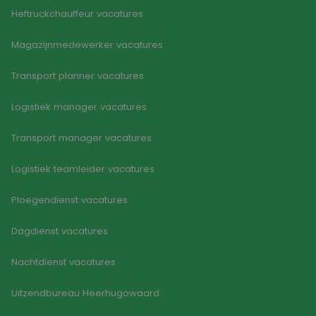
gesp
Heftruckchauffeur vacatures
wille
Google Privacy Policy
gege
numm
Magazijnmedewerker vacatures
wordt
kan s
voor 
Transport planner vacatures
een 
voorb
beho
Logistiek manager vacatures
een i
statu
gebru
Transport manager vacatures
pagin
CookieScriptConsent
4 weken 2
Deze 
CookieScript
Logistiek teamleider vacatures
dagen
wordt
www.goodflex.nl
door 
Scrip
om d
Ploegendienst vacatures
cook
van b
onth
Dagdienst vacatures
cook
van C
Scrip
Nachtdienst vacatures
nood
corre
Uitzendbureau Heerhugowaard
FPGSID
30 minuten
Deze 
Google
wordt
.goodflex.nl