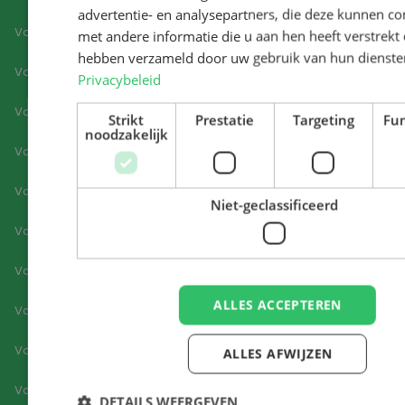
advertentie- en analysepartners, die deze kunnen c
Vacatures Hoofddorp
met andere informatie die u aan hen heeft verstrekt o
hebben verzameld door uw gebruik van hun dienste
Vacatures Ilpendam
Privacybeleid
Vacatures Koog aan De Zaan
Strikt
Prestatie
Targeting
Fun
noodzakelijk
Vacatures Lisse
Vacatures Middenmeer
Niet-geclassificeerd
Vacatures Moordrecht
Vacatures Nieuw-Vennep
ALLES ACCEPTEREN
Vacatures Noord-Holland
Vacatures Oostzaan
ALLES AFWIJZEN
Vacatures Purmerend
DETAILS WEERGEVEN