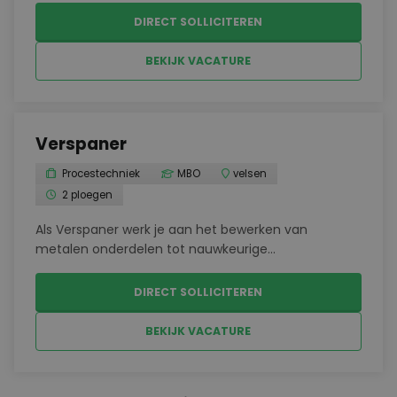
en uitgifte van onder meer rollen en plakken
DIRECT SOLLICITEREN
staal.Veilig en snel uitvoeren van standaard
transpor...
BEKIJK VACATURE
Verspaner
Procestechniek
MBO
velsen
2 ploegen
Als Verspaner werk je aan het bewerken van
metalen onderdelen tot nauwkeurige
eindproducten. Je maakt gebruik van verschillende
verspaningstechnieken en bedient zowel
DIRECT SOLLICITEREN
conventionele als CNC-gestuurde machines. De
werkzaamheden vinden plaats in een ...
BEKIJK VACATURE