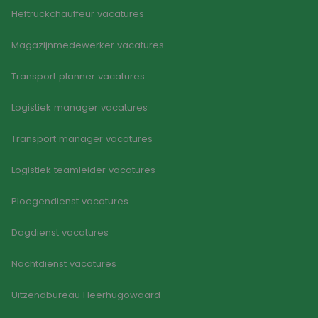
wille
Heftruckchauffeur vacatures
Google Privacy Policy
gege
numm
wordt
Magazijnmedewerker vacatures
kan s
voor 
een 
Transport planner vacatures
voorb
beho
een i
Logistiek manager vacatures
statu
gebru
pagin
Transport manager vacatures
CookieScriptConsent
4 weken 2
Deze 
CookieScript
dagen
wordt
www.goodflex.nl
door 
Logistiek teamleider vacatures
Scrip
om d
cook
Ploegendienst vacatures
van b
onth
cook
Dagdienst vacatures
van C
Scrip
nood
Nachtdienst vacatures
corre
FPGSID
30 minuten
Deze 
Google
Uitzendbureau Heerhugowaard
wordt
.goodflex.nl
om d
sessi