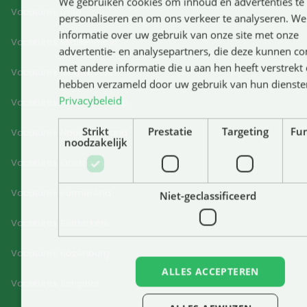
We gebruiken cookies om inhoud en advertenties te
Vacatures Lisse
personaliseren en om ons verkeer te analyseren. We
informatie over uw gebruik van onze site met onze
Vacatures Middenmeer
advertentie- en analysepartners, die deze kunnen c
met andere informatie die u aan hen heeft verstrekt o
Vacatures Moordrecht
hebben verzameld door uw gebruik van hun dienste
Privacybeleid
Vacatures Nieuw-Vennep
Strikt
Prestatie
Targeting
Fun
Vacatures Noord-Holland
noodzakelijk
Vacatures Oostzaan
Vacatures Purmerend
Niet-geclassificeerd
Vacatures Ridderkerk
Vacatures Rozenburg
ALLES ACCEPTEREN
Vacatures Schiphol