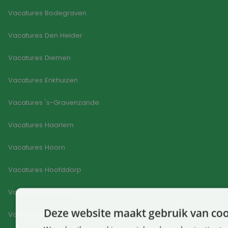
Vacatures Bodegraven
Vacatures Den Helder
Vacatures Diemen
Vacatures Enkhuizen
Vacatures 's-Gravenzande
Vacatures Haarlem
Vacatures Hoorn
Vacatures Hoofddorp
Vacatures Ilpendam
Deze website maakt gebruik van coo
Vacatures Koog aan De Zaan