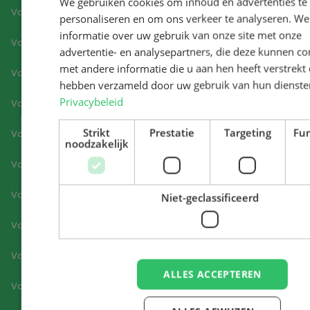
We gebruiken cookies om inhoud en advertenties te
Vacatures Lisse
personaliseren en om ons verkeer te analyseren. We
informatie over uw gebruik van onze site met onze
Vacatures Middenmeer
advertentie- en analysepartners, die deze kunnen c
met andere informatie die u aan hen heeft verstrekt o
Vacatures Moordrecht
hebben verzameld door uw gebruik van hun dienste
Privacybeleid
Vacatures Nieuw-Vennep
Strikt
Prestatie
Targeting
Fun
Vacatures Noord-Holland
noodzakelijk
Vacatures Oostzaan
Vacatures Purmerend
Niet-geclassificeerd
Vacatures Ridderkerk
Vacatures Rozenburg
ALLES ACCEPTEREN
Vacatures Schiphol