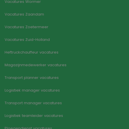
Vacatures Wormer
Google Privacy Policy
gege
numm
wordt
Vacatures Zaandam
kan s
voor 
een 
voorb
Vacatures Zoetermeer
beho
een i
statu
Vacatures Zuid-Holland
gebru
pagin
Heftruckchauffeur vacatures
CookieScriptConsent
4 weken 2
Deze 
CookieScript
dagen
wordt
www.goodflex.nl
door 
Magazijnmedewerker vacatures
Scrip
om d
cook
Transport planner vacatures
van b
onth
cook
Logistiek manager vacatures
van C
Scrip
nood
Transport manager vacatures
corre
FPGSID
30 minuten
Deze 
Google
Logistiek teamleider vacatures
wordt
.goodflex.nl
om d
sessi
de ge
Ploegendienst vacatures