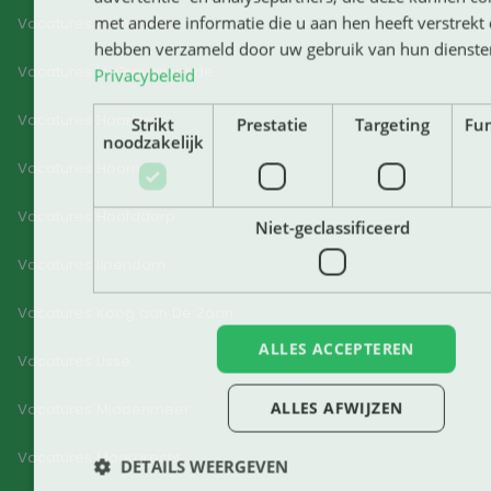
met andere informatie die u aan hen heeft verstrekt o
Vacatures Enkhuizen
hebben verzameld door uw gebruik van hun dienste
Vacatures 's-Gravenzande
Privacybeleid
Vacatures Haarlem
Strikt
Prestatie
Targeting
Fun
noodzakelijk
Vacatures Hoorn
Vacatures Hoofddorp
Niet-geclassificeerd
Vacatures Ilpendam
Vacatures Koog aan De Zaan
ALLES ACCEPTEREN
Vacatures Lisse
ALLES AFWIJZEN
Vacatures Middenmeer
Vacatures Moordrecht
DETAILS WEERGEVEN