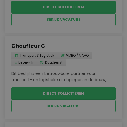
verschillende bouwprojecten door heel
DIRECT SOLLICITEREN
Nederland.Vervoeren van bouwmaterialen met een
vrachtwagenG...
BEKIJK VACATURE
Chauffeur C
Transport & Logistiek
VMBO / MAVO
beverwijk
Dagdienst
Dit bedrijf is een betrouwbare partner voor
transport- en logistieke uitdagingen in de bouw,
grond-, weg- en waterbouw. Ze beschikken over
een team van ervaren professionals die ervoor
DIRECT SOLLICITEREN
zorgen dat jij gestimuleerd word om jezelf verder te
ontwikkel...
BEKIJK VACATURE