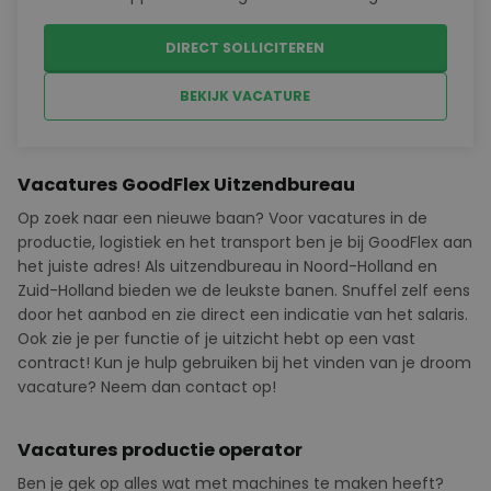
door heel Nederland, variërend van bouwplaatsen
en bedrijventerreinen tot infrastructuurprojecten.Je
DIRECT SOLLICITEREN
vervoert voornamelijk losgestorte materialen zoals
...
BEKIJK VACATURE
Vacatures GoodFlex Uitzendbureau
Op zoek naar een nieuwe baan? Voor vacatures in de
productie, logistiek en het transport ben je bij
GoodFlex
aan
het juiste adres! Als uitzendbureau in Noord-Holland en
Zuid-Holland bieden we de leukste banen. Snuffel zelf eens
door het aanbod en zie direct een indicatie van het salaris.
Ook zie je per functie of je uitzicht hebt op een vast
contract! Kun je hulp gebruiken bij het vinden van je droom
vacature? Neem dan contact op!
Vacatures productie operator
Ben je gek op alles wat met machines te maken heeft?