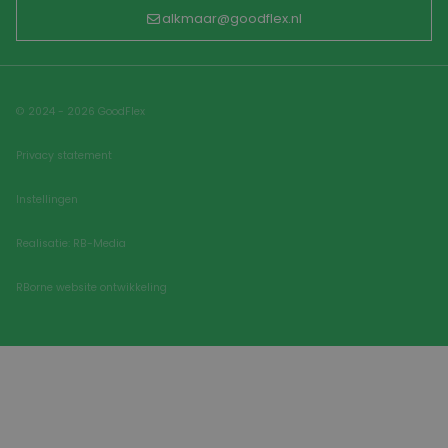
alkmaar@goodflex.nl
© 2024 - 2026 GoodFlex
Privacy statement
Instellingen
Realisatie: RB-Media
RBorne website ontwikkeling