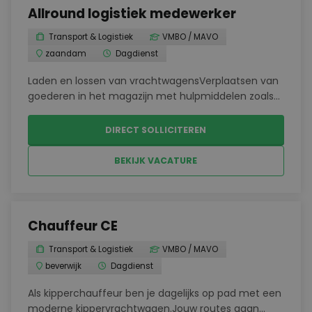
Allround logistiek medewerker
Transport & Logistiek
VMBO / MAVO
zaandam
Dagdienst
Laden en lossen van vrachtwagensVerplaatsen van
goederen in het magazijn met hulpmiddelen zoals
een reachtruck, EPT of BT-wagenVoorraadbeheer
en klaarmaken van zendingenControleren van
DIRECT SOLLICITEREN
binnenkomende en uitgaande
goederenOndersteunen bij verschille...
BEKIJK VACATURE
Chauffeur CE
Transport & Logistiek
VMBO / MAVO
beverwijk
Dagdienst
Als kipperchauffeur ben je dagelijks op pad met een
moderne kippervrachtwagen.Jouw routes gaan