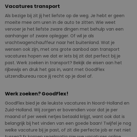
Vacatures transport
Als bezige bij zit jij het liefste op de weg. Je hebt er geen
moeite mee om uren in de auto te zitten. Wie weet
vervoer je het liefste zware dingen met behulp van een
aanhanger of zware oplegger. Of wil je als
vrachtwagenchauffeur naar het buitenland. Wat je
wensen ook zijn, met ons grote aanbod aan transport
vacatures hopen we dat er iets bij zit dat perfect bij je
past. Werk zoeken in transport? Bekijk de eisen aan het
rijbewijs en druk het gas in, want met GoodFlex
uitzendbureau race jij recht op je doel af.
Werk zoeken? GoodFlex!
GoodFlex
bied
je de leukste vacatures in Noord-Holland en
Zuid-Holland. Wij zorgen er bovendien voor dat je per
maand of per week netjes betaald krijgt, want ook dat is
belangrijk bij het vinden van een goede baan! Twijfel je nog
welke vacature bij je past, of zit die perfecte job er net niet
tussen? Er komen regelmatig nieuwe vacatures online.