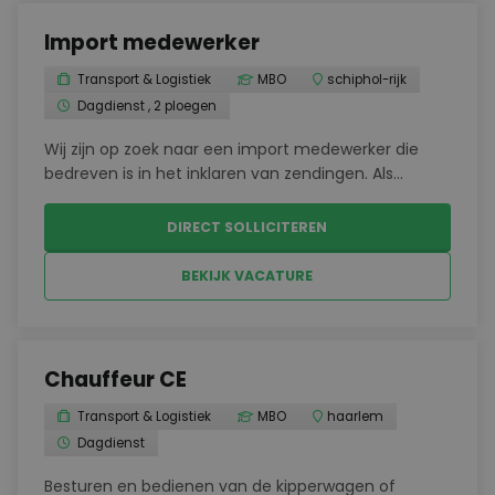
Import medewerker
Transport & Logistiek
MBO
schiphol-rijk
Dagdienst , 2 ploegen
Wij zijn op zoek naar een import medewerker die
bedreven is in het inklaren van zendingen. Als
Declarant ben je verantwoordelijk voor het
operationeel verwerken van Import
DIRECT SOLLICITEREN
Luchtvrachtzendingen en het nauwkeurig opstellen
van alle bijbehorende docu...
BEKIJK VACATURE
Chauffeur CE
Transport & Logistiek
MBO
haarlem
Dagdienst
Besturen en bedienen van de kipperwagen of