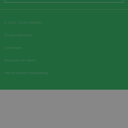
© 2024 - 2026 GoodFlex
Privacy statement
Instellingen
Realisatie: RB-Media
RBorne website ontwikkeling