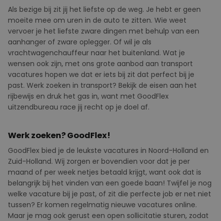
Als bezige bij zit jij het liefste op de weg. Je hebt er geen
moeite mee om uren in de auto te zitten. Wie weet
vervoer je het liefste zware dingen met behulp van een
aanhanger of zware oplegger. Of wil je als
vrachtwagenchauffeur naar het buitenland. Wat je
wensen ook zijn, met ons grote aanbod aan transport
vacatures hopen we dat er iets bij zit dat perfect bij je
past. Werk zoeken in transport? Bekijk de eisen aan het
rijbewijs en druk het gas in, want met GoodFlex
uitzendbureau race jij recht op je doel af.
Werk zoeken? GoodFlex!
GoodFlex
bied
je de leukste vacatures in Noord-Holland en
Zuid-Holland. Wij zorgen er bovendien voor dat je per
maand of per week netjes betaald krijgt, want ook dat is
belangrijk bij het vinden van een goede baan! Twijfel je nog
welke vacature bij je past, of zit die perfecte job er net niet
tussen? Er komen regelmatig nieuwe vacatures online.
Maar je mag ook gerust een
open sollicitatie
sturen, zodat