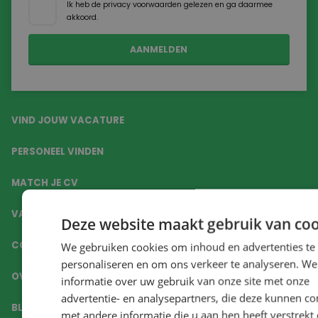
Ik heb de
privacy voorwaarden
gelezen en ga daarmee
akkoord.
VIND JOUW VACATURE
PERSONEEL VINDEN
MATCH JE CV
VAKGEBIEDEN
Deze website maakt gebruik van coo
CONTACT
We gebruiken cookies om inhoud en advertenties te
personaliseren en om ons verkeer te analyseren. We
OVER ONS
informatie over uw gebruik van onze site met onze
advertentie- en analysepartners, die deze kunnen c
BLOGS
met andere informatie die u aan hen heeft verstrekt o