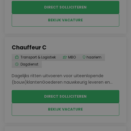
buitenlandse agenten om alles soepel te laten
DIRECT SOLLICITEREN
verlopen.Aannemen en afhandelen van
luchtvracht...
BEKIJK VACATURE
Chauffeur C
Transport & Logistiek
MBO
haarlem
Dagdienst
Dagelijks ritten uitvoeren voor uiteenlopende
(bouw)klantenGoederen nauwkeurig leveren en
lossen op verschillende bouwprojectenDirect
klantcontact bij afleveringenVerantwoordelijk voor
DIRECT SOLLICITEREN
het netjes en veilig besturen van de
vrachtwagenMeewerken aan ...
BEKIJK VACATURE