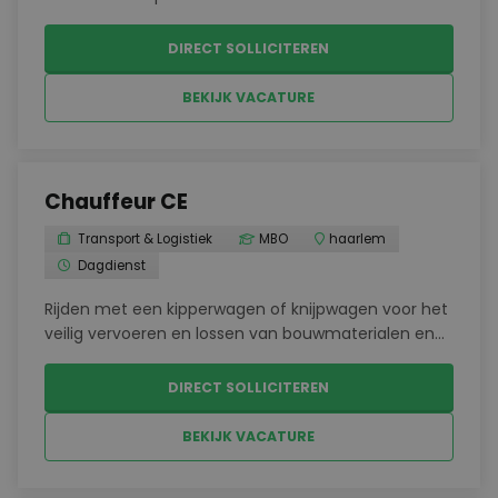
grondstoffen.Bouwen aan de regio door het
bezorgen van bouwmaterialen bij verschillende
DIRECT SOLLICITEREN
projecten.Uitvoeren van loswerkzaamheden, ook op
lastig bereikbare p...
BEKIJK VACATURE
Chauffeur CE
Transport & Logistiek
MBO
haarlem
Dagdienst
Rijden met een kipperwagen of knijpwagen voor het
veilig vervoeren en lossen van bouwmaterialen en
grondstoffen.Vervoeren van vracht naar
verschillende bouwlocaties in de regio
DIRECT SOLLICITEREN
Haarlem.Secuur werken op lastig bereikbare plekken,
waarbij je altijd ...
BEKIJK VACATURE