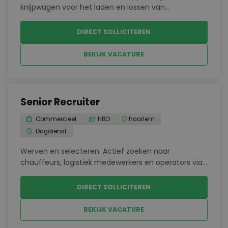
knijpwagen voor het laden en lossen van
grondstoffenVervoeren van bouwmaterialen naar
verschillende locaties in de regio.Nauwkeurig
DIRECT SOLLICITEREN
uitvoeren van loswerkzaamheden op moeilijk
bereikbare plaatsen.Controler...
BEKIJK VACATURE
Senior Recruiter
Commercieel
HBO
haarlem
Dagdienst
Werven en selecteren: Actief zoeken naar
chauffeurs, logistiek medewerkers en operators via
jobboards, social media, netwerken en eigen
kandidatenbestand.Screenen en matchen: Voeren
DIRECT SOLLICITEREN
van intakegesprekken, beoordelen van kwalificaties
en zorgen voor...
BEKIJK VACATURE