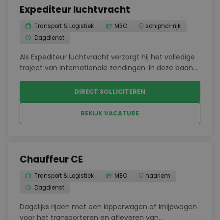
Expediteur luchtvracht
Transport & Logistiek
MBO
schiphol-rijk
Dagdienst
Als Expediteur luchtvracht verzorgt hij het volledige
traject van internationale zendingen. In deze baan
werkt hij samen met vervoerders, leveranciers en
buitenlandse agenten om alles soepel te laten
DIRECT SOLLICITEREN
verlopen.Aannemen en afhandelen van
luchtvracht...
BEKIJK VACATURE
Chauffeur CE
Transport & Logistiek
MBO
haarlem
Dagdienst
Dagelijks rijden met een kipperwagen of knijpwagen
voor het transporteren en afleveren van