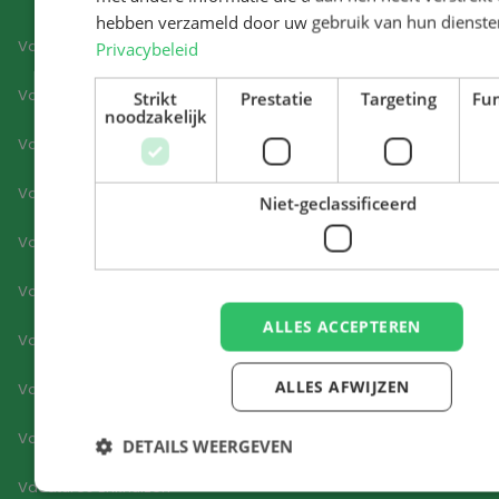
hebben verzameld door uw gebruik van hun dienste
Vacatures Aalsmeer
Privacybeleid
Vacatures Amstelveen
Strikt
Prestatie
Targeting
Fun
noodzakelijk
Vacatures Amsterdam
Vacatures Alkmaar
Niet-geclassificeerd
Vacatures Berkel en Rodenrijs
Vacatures Beverwijk
ALLES ACCEPTEREN
Vacatures Bodegraven
ALLES AFWIJZEN
Vacatures Den Helder
Vacatures Diemen
DETAILS WEERGEVEN
Vacatures Enkhuizen