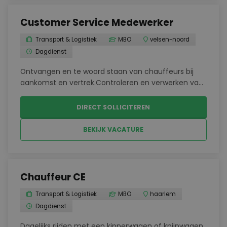
Customer Service Medewerker
Transport & Logistiek
MBO
velsen-noord
Dagdienst
Ontvangen en te woord staan van chauffeurs bij
aankomst en vertrek.Controleren en verwerken van
vrachtbrieven en
transportdocumenten.Administratief afhandelen
DIRECT SOLLICITEREN
van binnenkomende en uitgaande
transporten.Bewaken van tijdlijnen voor
BEKIJK VACATURE
documentbewaring ...
Chauffeur CE
Transport & Logistiek
MBO
haarlem
Dagdienst
Dagelijks rijden met een kipperwagen of knijpwagen