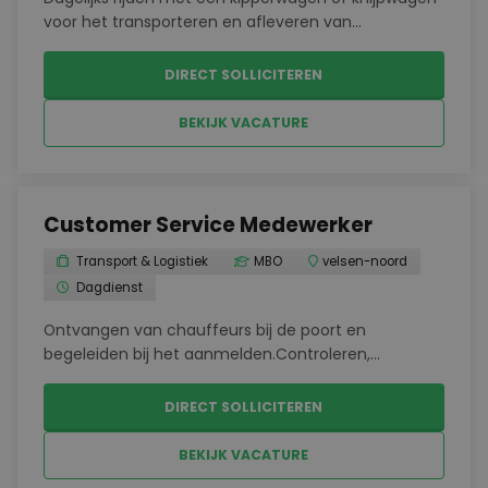
voor het transporteren en afleveren van
grondstoffen.Bouwen aan de regio door het
bezorgen van bouwmaterialen bij verschillende
DIRECT SOLLICITEREN
projecten.Uitvoeren van loswerkzaamheden, ook op
lastig bereikbare p...
BEKIJK VACATURE
Customer Service Medewerker
Transport & Logistiek
MBO
velsen-noord
Dagdienst
Ontvangen van chauffeurs bij de poort en
begeleiden bij het aanmelden.Controleren,
verwerken en archiveren van vrachtbrieven en
transportpapieren.Zorgdragen voor de
DIRECT SOLLICITEREN
administratieve afhandeling van inkomende en
uitgaande vracht.Meewerken aan factur...
BEKIJK VACATURE