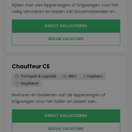
Rijden met een kipperwagen of knijpwagen voor het
veilig vervoeren en lossen van bouwmaterialen en
grondstoffen.Vervoeren van vracht naar
verschillende bouwlocaties in de regio
DIRECT SOLLICITEREN
Haarlem.Secuur werken op lastig bereikbare plekken,
waarbij je altijd ...
BEKIJK VACATURE
Chauffeur CE
Transport & Logistiek
MBO
haarlem
Dagdienst
Besturen en bedienen van de kipperwagen of
knijpwagen voor het laden en lossen van
grondstoffenVervoeren van bouwmaterialen naar
verschillende locaties in de regio.Nauwkeurig
DIRECT SOLLICITEREN
uitvoeren van loswerkzaamheden op moeilijk
bereikbare plaatsen.Controler...
BEKIJK VACATURE