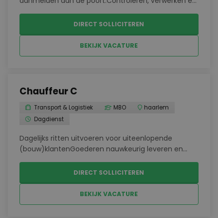
aanmelden aan de poort.Controleren, verwerken en
archiveren van vrachtbrieven en
transportdocumenten.Administratief afhandelen
DIRECT SOLLICITEREN
van binnenkomende en uitgaande
vrachtstromen.Ondersteunen bij facturatie...
BEKIJK VACATURE
Chauffeur C
Transport & Logistiek
MBO
haarlem
Dagdienst
Dagelijks ritten uitvoeren voor uiteenlopende
(bouw)klantenGoederen nauwkeurig leveren en
lossen op verschillende bouwprojectenDirect
klantcontact bij afleveringenVerantwoordelijk voor
DIRECT SOLLICITEREN
het netjes en veilig besturen van de
vrachtwagenMeewerken aan ...
BEKIJK VACATURE