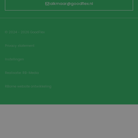
alkmaar@goodflex.nl
© 2024 - 2026 GoodFlex
Privacy statement
Instellingen
Realisatie: RB-Media
RBorne website ontwikkeling