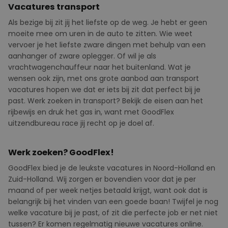
Vacatures transport
Als bezige bij zit jij het liefste op de weg. Je hebt er geen
moeite mee om uren in de auto te zitten. Wie weet
vervoer je het liefste zware dingen met behulp van een
aanhanger of zware oplegger. Of wil je als
vrachtwagenchauffeur naar het buitenland. Wat je
wensen ook zijn, met ons grote aanbod aan transport
vacatures hopen we dat er iets bij zit dat perfect bij je
past. Werk zoeken in transport? Bekijk de eisen aan het
rijbewijs en druk het gas in, want met GoodFlex
uitzendbureau race jij recht op je doel af.
Werk zoeken? GoodFlex!
GoodFlex
bied
je de leukste vacatures in Noord-Holland en
Zuid-Holland. Wij zorgen er bovendien voor dat je per
maand of per week netjes betaald krijgt, want ook dat is
belangrijk bij het vinden van een goede baan! Twijfel je nog
welke vacature bij je past, of zit die perfecte job er net niet
tussen? Er komen regelmatig nieuwe vacatures online.