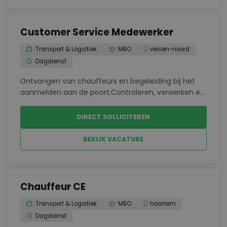
Customer Service Medewerker
Transport & Logistiek
MBO
velsen-noord
Dagdienst
Ontvangen van chauffeurs en begeleiding bij het
aanmelden aan de poort.Controleren, verwerken en
archiveren van vrachtbrieven en
transportdocumenten.Administratief afhandelen
DIRECT SOLLICITEREN
van binnenkomende en uitgaande
vrachtstromen.Ondersteunen bij facturatie...
BEKIJK VACATURE
Chauffeur CE
Transport & Logistiek
MBO
haarlem
Dagdienst