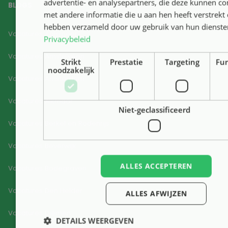
advertentie- en analysepartners, die deze kunnen c
BLOGS
met andere informatie die u aan hen heeft verstrekt o
hebben verzameld door uw gebruik van hun dienste
Vacatures Aalsmeer
Privacybeleid
Vacatures Amstelveen
Strikt
Prestatie
Targeting
Fun
noodzakelijk
Vacatures Amsterdam
Vacatures Alkmaar
Niet-geclassificeerd
Vacatures Berkel en Rodenrijs
Vacatures Beverwijk
ALLES ACCEPTEREN
Vacatures Bodegraven
Vacatures Den Helder
ALLES AFWIJZEN
Vacatures Diemen
DETAILS WEERGEVEN