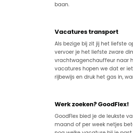
baan.
Vacatures transport
Als bezige bij zit jij het lief
vervoer je het liefste zware d
vrachtwagenchauffeur naar he
vacatures hopen we dat er iets 
rijbewijs en druk het gas in, w
Werk zoeken? GoodFlex!
GoodFlex
bied
je de leukste va
maand of per week netjes betaa
nog welke vacature bij je past