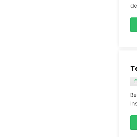
de
al
T
Be
in
pr
st