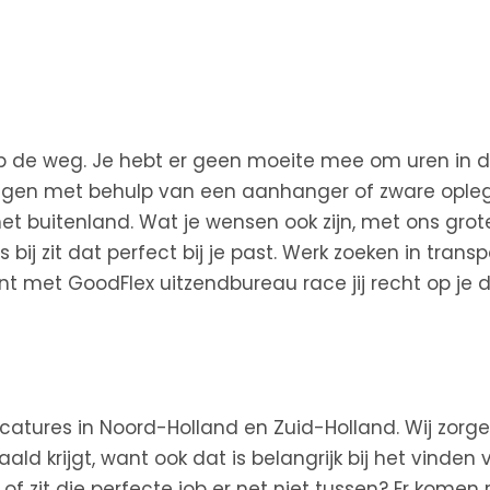
ste op de weg. Je hebt er geen moeite mee om uren in 
ingen met behulp van een aanhanger of zware oplegge
t buitenland. Wat je wensen ook zijn, met ons gro
bij zit dat perfect bij je past. Werk zoeken in transp
ant met GoodFlex uitzendbureau race jij recht op je d
catures in Noord-Holland en Zuid-Holland. Wij zorge
ld krijgt, want ook dat is belangrijk bij het vinden
, of zit die perfecte job er net niet tussen? Er kom