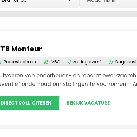
Commercieel
Aalsmeer
Financieel
Alkmaar
TB Monteur
Procestechniek
Amsterdam
Procestechniek
MBO
wieringerwerf
Dagdienst
Amsterdam Noor
Transport & Logistiek
Uitvoeren van onderhouds- en reparatiewerkzaamhe
eventief onderhoud om storingen te voorkomen – A
Amsterdam-Noor
chnische storingen – Administreren van de uitgev
automat...
DIRECT SOLLICITEREN
BEKIJK VACATURE
Beverwijk
De Zilk