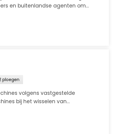
ciers en buitenlandse agenten om
n van luchtvracht...
n
2 ploegen
chines volgens vastgestelde
ines bij het wisselen van
oductZorgdragen voor kleine