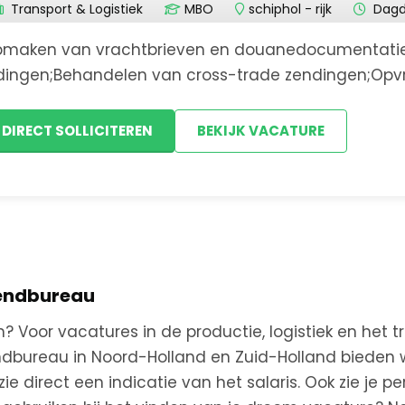
Schiphol
Transport & Logistiek
MBO
schiphol - rijk
Dagd
maken van vrachtbrieven en douanedocumentatie
Schiphol - Rijk
dingen;Behandelen van cross-trade zendingen;Opv
 klant;Coördineren van zendingen en het aandragen
Schiphol-Rijk
oblemen;Behandel...
DIRECT SOLLICITEREN
BEKIJK VACATURE
Test
Velsen
Velsen-Noord
zendbureau
Voor vacatures in de productie, logistiek en het tr
Warmenhuizen
zendbureau in Noord-Holland en Zuid-Holland bieden 
e direct een indicatie van het salaris. Ook zie je per
Weesp