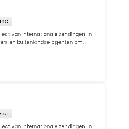
enst
aject van internationale zendingen. In
ciers en buitenlandse agenten om
n van luchtvracht...
enst
aject van internationale zendingen. In