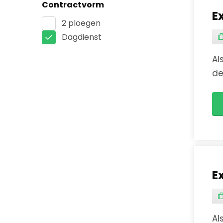
Contractvorm
E
2 ploegen
Dagdienst
Al
de
al
E
Al