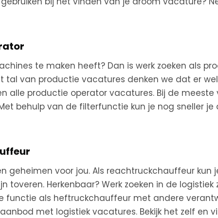
p gebruiken bij het vinden van je droom vacature? 
Wieringerwerf
rator
Wormer
achines te maken heeft? Dan is werk zoeken als pr
Wormerveer
t tal van productie vacatures denken we dat er wel ie
en alle productie operator vacatures. Bij de meeste
 Met behulp van de filterfunctie kun je nog sneller j
Zaandam
Zaanstreek
uffeur
Zwaag
geheimen voor jou. Als reachtruckchauffeur kun je 
jn toveren.
Herkenbaar? Werk zoeken in de logistiek
e je functie als heftruckchauffeur met andere verant
aanbod met logistiek vacatures. Bekijk het zelf en vi