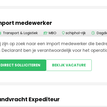
Nieuwkoop
mport medewerker
Noord-Holland
Transport & Logistiek
MBO
schiphol-rijk
Dagdie
Oostzaan
j zijn op zoek naar een import medewerker die bedre
s Declarant ben je verantwoordelijk voor het operat
Oudkarspel
chtvrachtzendingen en het nauwkeurig opstellen van
DIRECT SOLLICITEREN
BEKIJK VACATURE
Purmerend
Rozenburg
Santpoort-Zuid
andvracht Expediteur