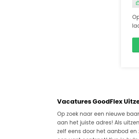
Op
la
de
pr
Vacatures GoodFlex Uit
Op zoek naar een nieuwe baan? 
aan het juiste adres! Als uit
zelf eens door het aanbod en zi