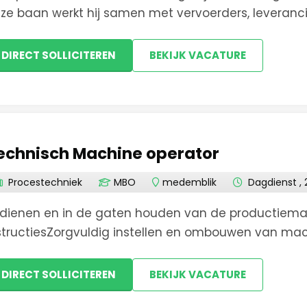
Hoorn
ze baan werkt hij samen met vervoerders, leveran
les soepel te laten verlopen.Aannemen en afhandele
Ijmuiden
DIRECT SOLLICITEREN
BEKIJK VACATURE
Koog aan de Zaa
Lijnden
echnisch Machine operator
Medemblik
Procestechniek
MBO
medemblik
Dagdienst , 
Middenbeemster
dienen en in de gaten houden van de productiema
structiesZorgvuldig instellen en ombouwen van mach
Middenmeer
oductenKwaliteitscontroles uitvoeren op het eindpr
oringen en...
DIRECT SOLLICITEREN
BEKIJK VACATURE
Nieuw-Vennep