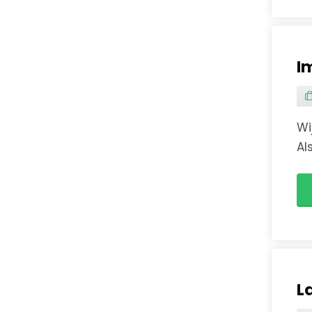
I
Wi
Al
Lu
L