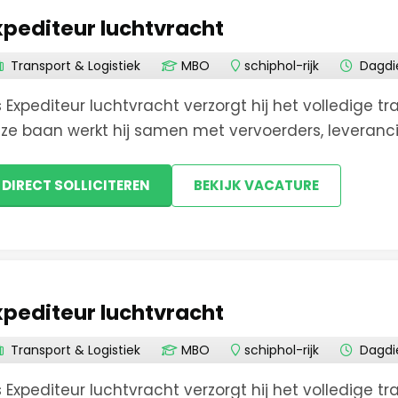
xpediteur luchtvracht
Diemen
Transport & Logistiek
MBO
schiphol-rijk
Dagdi
Enkhuizen
s Expediteur luchtvracht verzorgt hij het volledige tr
ze baan werkt hij samen met vervoerders, leveran
Grootebeek
les soepel te laten verlopen.Aannemen en afhandele
DIRECT SOLLICITEREN
BEKIJK VACATURE
Grootebroek
Haarlem
Heerhugowaard
xpediteur luchtvracht
Hoofddorp
Transport & Logistiek
MBO
schiphol-rijk
Dagdi
s Expediteur luchtvracht verzorgt hij het volledige tr