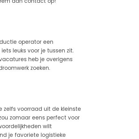
Neem dan contact op!
oductie operator een
ts leuks voor je tussen zit.
 vacatures heb je overigens
e droomwerk zoeken.
zelfs voorraad uit de kleinste
 zou zomaar eens perfect voor
woordelijkheden wilt
nd je favoriete logistieke