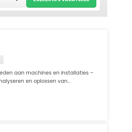
d
den aan machines en installaties –
nalyseren en oplossen van
d
oerde werkzaamheden in het