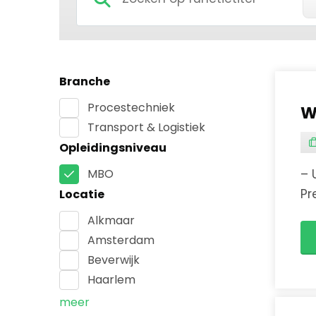
Branche
Procestechniek
W
Transport & Logistiek
Opleidingsniveau
MBO
– 
Pr
Locatie
te
Alkmaar
ge
Amsterdam
Beverwijk
Haarlem
meer