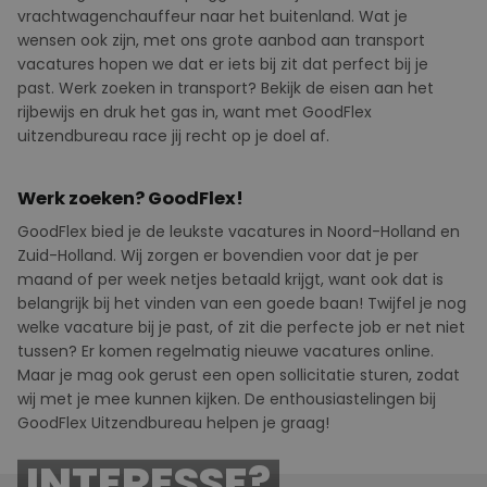
vrachtwagenchauffeur naar het buitenland. Wat je
wensen ook zijn, met ons grote aanbod aan transport
vacatures hopen we dat er iets bij zit dat perfect bij je
past. Werk zoeken in transport? Bekijk de eisen aan het
rijbewijs en druk het gas in, want met GoodFlex
uitzendbureau race jij recht op je doel af.
Werk zoeken? GoodFlex!
GoodFlex
bied
je de leukste vacatures in Noord-Holland en
Zuid-Holland. Wij zorgen er bovendien voor dat je per
maand of per week netjes betaald krijgt, want ook dat is
belangrijk bij het vinden van een goede baan! Twijfel je nog
welke vacature bij je past, of zit die perfecte job er net niet
tussen? Er komen regelmatig nieuwe vacatures online.
Maar je mag ook gerust een
open sollicitatie
sturen, zodat
wij met je mee kunnen kijken. De enthousiastelingen bij
GoodFlex
U
itzendbureau helpen je graag!
INTERESSE?