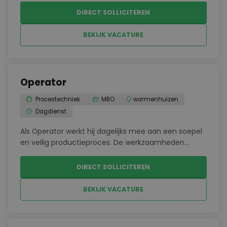
voorkomen – Analyseren en oplossen van
DIRECT SOLLICITEREN
technische storingen – Administreren van de
uitgevoerde werkzaamheden in het geautomat...
BEKIJK VACATURE
Operator
Procestechniek
MBO
warmenhuizen
Dagdienst
Als Operator werkt hij dagelijks mee aan een soepel
en veilig productieproces. De werkzaamheden
bestaan onder andere uit:Instellen, starten en
schoonmaken van de productielijnen en apparatuur
DIRECT SOLLICITEREN
voor print- en stickersystemen;Uitvoeren van
diverse kw...
BEKIJK VACATURE