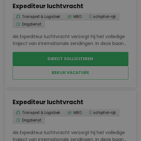
Expediteur luchtvracht
Transport & Logistiek
MBO
schiphol-rijk
Dagdienst
Als Expediteur luchtvracht verzorgt hij het volledige
traject van internationale zendingen. In deze baan
werkt hij samen met vervoerders, leveranciers en
buitenlandse agenten om alles soepel te laten
DIRECT SOLLICITEREN
verlopen.Aannemen en afhandelen van
luchtvracht...
BEKIJK VACATURE
Expediteur luchtvracht
Transport & Logistiek
MBO
schiphol-rijk
Dagdienst
Als Expediteur luchtvracht verzorgt hij het volledige
traject van internationale zendingen. In deze baan