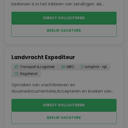
bedreven is in het inklaren van zendingen. Als
Declarant ben je verantwoordelijk voor het
operationeel verwerken van Import
DIRECT SOLLICITEREN
Luchtvrachtzendingen en het nauwkeurig opstellen
van alle bijbehorende docu...
BEKIJK VACATURE
Landvracht Expediteur
Transport & Logistiek
MBO
schiphol - rijk
Dagdienst
Opmaken van vrachtbrieven en
douanedocumentatie;Accepteren en boeken van
ladingen;Behandelen van cross-trade
zendingen;Opvragen van tarieven en verkopen aan
DIRECT SOLLICITEREN
de klant;Coördineren van zendingen en het
aandragen van oplossingen bij
BEKIJK VACATURE
problemen;Behandel...