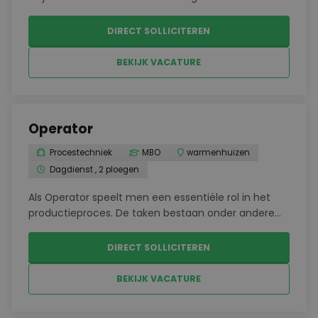
werkt hij samen met vervoerders, leveranciers en
buitenlandse agenten om alles soepel te laten
DIRECT SOLLICITEREN
verlopen.Aannemen en afhandelen van
luchtvracht...
BEKIJK VACATURE
Operator
Procestechniek
MBO
warmenhuizen
Dagdienst , 2 ploegen
Als Operator speelt men een essentiële rol in het
productieproces. De taken bestaan onder andere
uit:Reinigen en instellen van de printcodering en
stickerapparatuur;Uitvoeren van zuurstof- en
DIRECT SOLLICITEREN
allergenenmetingen;Controleren van de
metaaldetector en...
BEKIJK VACATURE