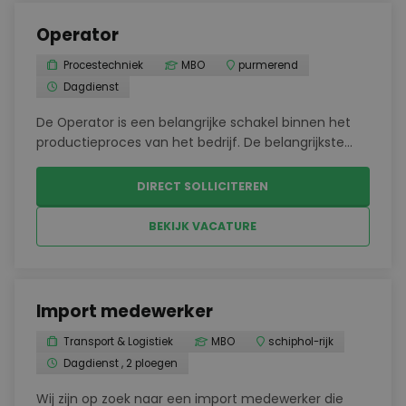
Operator
Procestechniek
MBO
purmerend
Dagdienst
De Operator is een belangrijke schakel binnen het
productieproces van het bedrijf. De belangrijkste
taken zijn:Reinigen en goed instellen van de
apparatuur voor printcodering en stickers;Uitvoeren
DIRECT SOLLICITEREN
van controles, zoals zuurstof- en
allergenenmeting...
BEKIJK VACATURE
Import medewerker
Transport & Logistiek
MBO
schiphol-rijk
Dagdienst , 2 ploegen
Wij zijn op zoek naar een import medewerker die