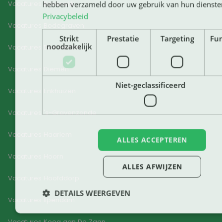
Vacatures Beverwijk
hebben verzameld door uw gebruik van hun dienste
Privacybeleid
Vacatures Bodegraven
Strikt
Prestatie
Targeting
Fun
noodzakelijk
Vacatures Den Helder
Vacatures Diemen
Niet-geclassificeerd
Vacatures Enkhuizen
Vacatures 's-Gravenzande
Vacatures Haarlem
ALLES ACCEPTEREN
Vacatures Hoorn
ALLES AFWIJZEN
Vacatures Hoofddorp
DETAILS WEERGEVEN
Vacatures Ilpendam
Vacatures Koog aan De Zaan