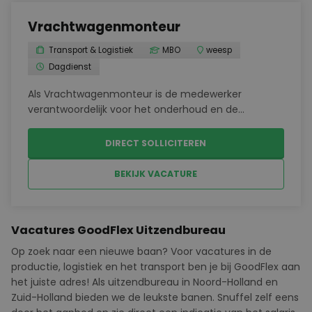
Vrachtwagenmonteur
Transport & Logistiek
MBO
weesp
Dagdienst
Als Vrachtwagenmonteur is de medewerker
verantwoordelijk voor het onderhoud en de
reparatie van vrachtwagens en ander zwaar
materieel. Binnen de werkplaats worden
DIRECT SOLLICITEREN
verschillende technische uitdagingen aangepakt,
van regulier onderhoud tot complexe ...
BEKIJK VACATURE
Vacatures GoodFlex Uitzendbureau
Op zoek naar een nieuwe baan? Voor vacatures in de
productie, logistiek en het transport ben je bij
GoodFlex
aan
het juiste adres! Als uitzendbureau in Noord-Holland en
Zuid-Holland bieden we de leukste banen. Snuffel zelf eens