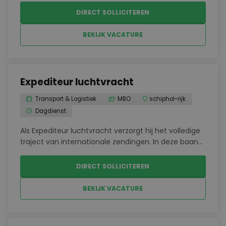
voorkomen – Analyseren en oplossen van
DIRECT SOLLICITEREN
technische storingen – Administreren van de
uitgevoerde werkzaamheden in het geautomat...
BEKIJK VACATURE
Expediteur luchtvracht
Transport & Logistiek
MBO
schiphol-rijk
Dagdienst
Als Expediteur luchtvracht verzorgt hij het volledige
traject van internationale zendingen. In deze baan
werkt hij samen met vervoerders, leveranciers en
buitenlandse agenten om alles soepel te laten
DIRECT SOLLICITEREN
verlopen.Aannemen en afhandelen van
luchtvracht...
BEKIJK VACATURE