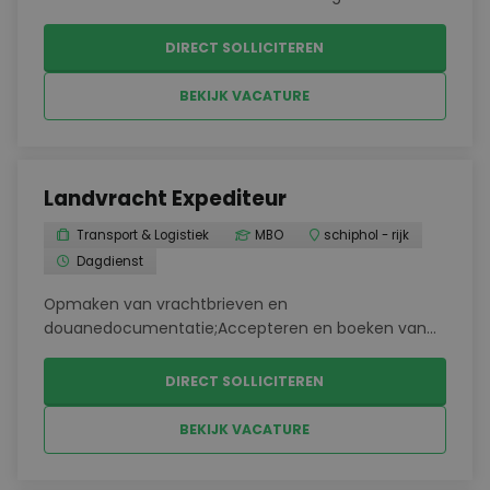
Declarant ben je verantwoordelijk voor het
operationeel verwerken van Import
DIRECT SOLLICITEREN
Luchtvrachtzendingen en het nauwkeurig opstellen
van alle bijbehorende docu...
BEKIJK VACATURE
Landvracht Expediteur
Transport & Logistiek
MBO
schiphol - rijk
Dagdienst
Opmaken van vrachtbrieven en
douanedocumentatie;Accepteren en boeken van
ladingen;Behandelen van cross-trade
zendingen;Opvragen van tarieven en verkopen aan
DIRECT SOLLICITEREN
de klant;Coördineren van zendingen en het
aandragen van oplossingen bij
BEKIJK VACATURE
problemen;Behandel...