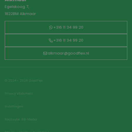
Egelskoog 7,
1822BM Alkmaar
+316 11 34 99 20
+316 11 34 99 20
alkmaar@goodflex.nl
© 2024 - 2026 GoodFlex
Privacy statement
Instellingen
Realisatie: RB-Media