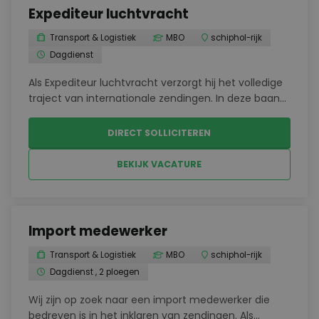
Expediteur luchtvracht
Transport & Logistiek
MBO
schiphol-rijk
Dagdienst
Als Expediteur luchtvracht verzorgt hij het volledige
traject van internationale zendingen. In deze baan
werkt hij samen met vervoerders, leveranciers en
buitenlandse agenten om alles soepel te laten
DIRECT SOLLICITEREN
verlopen.Aannemen en afhandelen van
luchtvracht...
BEKIJK VACATURE
Import medewerker
Transport & Logistiek
MBO
schiphol-rijk
Dagdienst , 2 ploegen
Wij zijn op zoek naar een import medewerker die
bedreven is in het inklaren van zendingen. Als