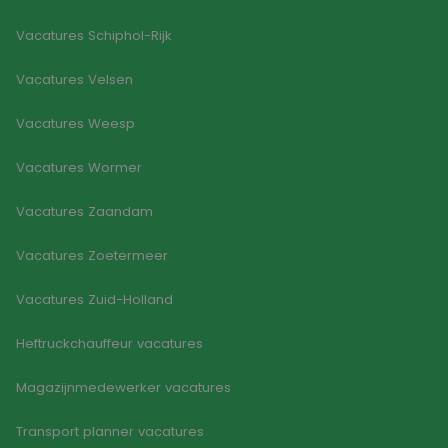
kan s
voor 
Vacatures Schiphol-Rijk
een 
voorb
beho
Vacatures Velsen
een i
statu
gebru
Vacatures Weesp
pagin
CookieScriptConsent
4 weken 2
Deze 
CookieScript
Vacatures Wormer
dagen
wordt
www.goodflex.nl
door 
Scrip
Vacatures Zaandam
om d
cook
van b
onth
Vacatures Zoetermeer
cook
van C
Scrip
Vacatures Zuid-Holland
nood
corre
Heftruckchauffeur vacatures
FPGSID
30 minuten
Deze 
Google
wordt
.goodflex.nl
om d
Magazijnmedewerker vacatures
sessi
de ge
bewar
Transport planner vacatures
pagi