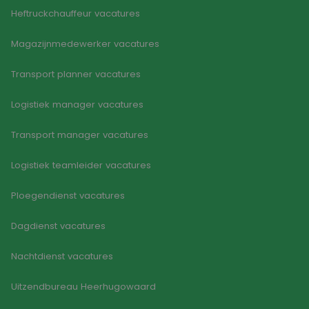
gesp
Heftruckchauffeur vacatures
wille
Google Privacy Policy
gege
numm
Magazijnmedewerker vacatures
wordt
kan s
voor 
Transport planner vacatures
een 
voorb
beho
Logistiek manager vacatures
een i
statu
gebru
Transport manager vacatures
pagin
CookieScriptConsent
4 weken 2
Deze 
CookieScript
Logistiek teamleider vacatures
dagen
wordt
www.goodflex.nl
door 
Scrip
om d
Ploegendienst vacatures
cook
van b
onth
Dagdienst vacatures
cook
van C
Scrip
Nachtdienst vacatures
nood
corre
Uitzendbureau Heerhugowaard
FPGSID
30 minuten
Deze 
Google
wordt
.goodflex.nl