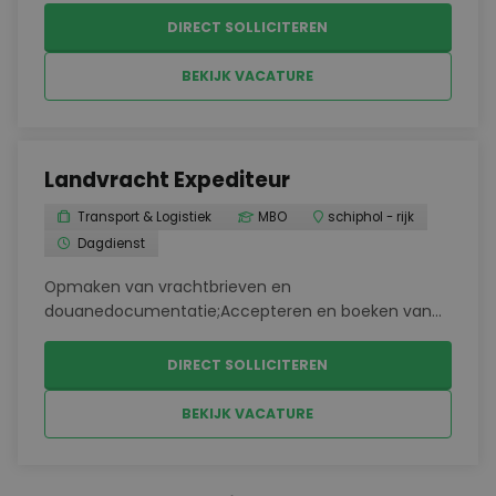
en klaarmaken van zendingenControleren van
DIRECT SOLLICITEREN
binnenkomende en uitgaande
goederenOndersteunen bij verschille...
BEKIJK VACATURE
Landvracht Expediteur
Transport & Logistiek
MBO
schiphol - rijk
Dagdienst
Opmaken van vrachtbrieven en
douanedocumentatie;Accepteren en boeken van
ladingen;Behandelen van cross-trade
zendingen;Opvragen van tarieven en verkopen aan
DIRECT SOLLICITEREN
de klant;Coördineren van zendingen en het
aandragen van oplossingen bij
BEKIJK VACATURE
problemen;Behandel...