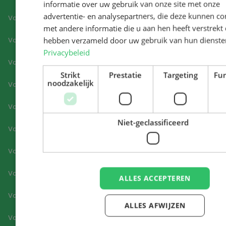
informatie over uw gebruik van onze site met onze
advertentie- en analysepartners, die deze kunnen c
Vacatures Hoofddorp
met andere informatie die u aan hen heeft verstrekt o
hebben verzameld door uw gebruik van hun dienste
Vacatures Ilpendam
Privacybeleid
Vacatures Koog aan De Zaan
Strikt
Prestatie
Targeting
Fun
noodzakelijk
Vacatures Lisse
Vacatures Middenmeer
Niet-geclassificeerd
Vacatures Moordrecht
Vacatures Nieuw-Vennep
Vacatures Noord-Holland
ALLES ACCEPTEREN
Vacatures Oostzaan
ALLES AFWIJZEN
Vacatures Purmerend