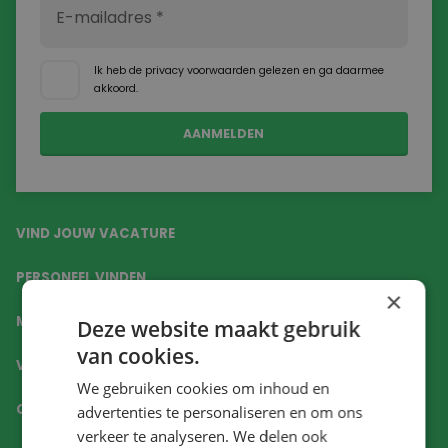
Ik heb de
privacy voorwaarden
gelezen en ga daarmee
akkoord.
VIND JOUW VACATURE
PERSONEEL VINDEN
×
MATCH JE CV
Deze website maakt gebruik
van cookies.
VAKGEBIEDEN
We gebruiken cookies om inhoud en
CONTACT
advertenties te personaliseren en om ons
verkeer te analyseren. We delen ook