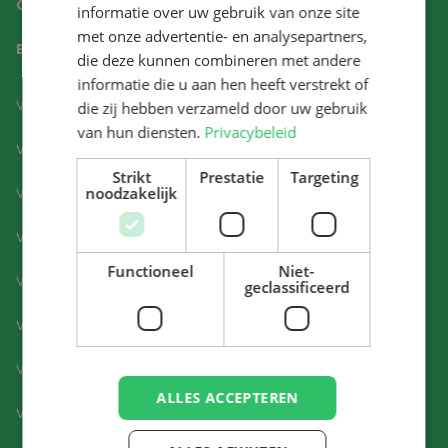
OVER ONS
informatie over uw gebruik van onze site
met onze advertentie- en analysepartners,
BLOGS
die deze kunnen combineren met andere
informatie die u aan hen heeft verstrekt of
Vacatures Aalsmeer
die zij hebben verzameld door uw gebruik
van hun diensten.
Privacybeleid
Vacatures Amstelveen
Strikt
Prestatie
Targeting
noodzakelijk
Vacatures Amsterdam
Vacatures Alkmaar
Functioneel
Niet-
Vacatures Berkel en Rodenrijs
geclassificeerd
Vacatures Beverwijk
Vacatures Bodegraven
ALLES ACCEPTEREN
Vacatures Den Helder