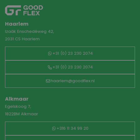
de site.
maand
gebruikt door
Google Analyti
om de sessiest
te behouden.
Haarlem
Izaäk Enschedéweg 42,
2031 CS Haarlem
+31 (0) 23 230 2074
+31 (0) 23 230 2074
haarlem@goodflex.nl
Alkmaar
Egelskoog 7,
1822BM Alkmaar
+316 11 34 99 20