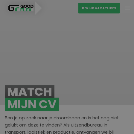
BEKIJK VACATURES
PERSONEEL VINDEN
MATCH MIJN CV
VAKGEBIEDEN
BEKIJK VACATURES
Diensten
MATCH
Over ons
Uitzenden
MIJN CV
Blogs
Detacheren
Ons sollicitatieproces
Ben je op zoek naar je droombaan en is het nog niet
Contact
Werving & selectie
gelukt om deze te vinden? Als uitzendbureau in
transport, logistiek en productie, ontvangen we bij