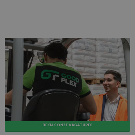
Wat ga je verdienen?
Een transparant salaris is voor ons vanzelfsprekend.
Daarom staat bij iedere vacature in ’s-Gravenzande
duidelijk vermeld wat je kunt verwachten. Je ontvangt je
salaris altijd op tijd, afhankelijk van de opdrachtgever
wekelijks of maandelijks. Werk je in ploegendiensten of
maak je extra uren? Dan profiteer je van aantrekkelijke
toeslagen
bovenop
je
standaard loon
. Zo weet je precies
waar je aan toe bent en kun je een weloverwogen keuze
maken.
BEKIJK ONZE VACATURES