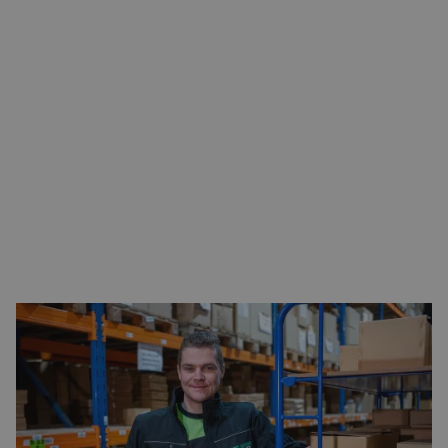
Vacatures met uitzicht op een vast contract
Veel van onze vacatures in ’s-Gravenzande bieden
perspectief op een langdurige samenwerking. Werkgevers
investeren actief in hun medewerkers door middel van
opleidingen, begeleiding en doorgroeimogelijkheden.