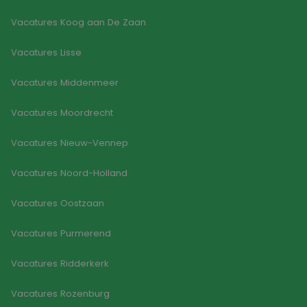
betrokken bij het
te berekenen v
verzamelen van
de
Vacatures Koog aan De Zaan
analytics gegevens
analyserappor
om te meten hoe
van de site.
gebruikers omgaan
Vacatures Lisse
met de functies van
_ga_WWVZ5HBTSS
.goodflex.nl
1 jaar 1
Deze cookie wo
de site.
maand
gebruikt door
Google Analyti
Vacatures Middenmeer
om de sessiest
te behouden.
Vacatures Moordrecht
Vacatures Nieuw-Vennep
Vacatures Noord-Holland
Vacatures Oostzaan
Vacatures Purmerend
Vacatures Ridderkerk
Vacatures Rozenburg