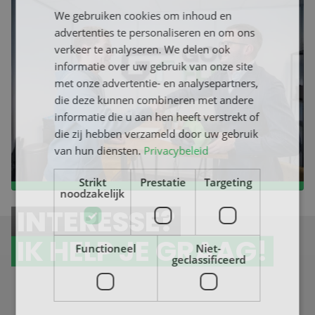
Solliciteer direct in ’s-Gravenzande
We gebruiken cookies om inhoud en
advertenties te personaliseren en om ons
Heb je een interessante vacature gevonden? Dan kun je
eenvoudig solliciteren via GoodFlex. Upload je cv en
verkeer te analyseren. We delen ook
motivatie en verstuur je sollicitatie in een paar stappen.
informatie over uw gebruik van onze site
Onze
recruiters
begeleiden je gedurende het hele proces
met onze advertentie- en analysepartners,
en zorgen ervoor dat je goed voorbereid bent. Staat jouw
die deze kunnen combineren met andere
ideale baan er nog niet tussen? Neem gerust contact met
informatie die u aan hen heeft verstrekt of
ons op, we helpen je graag bij het vinden van een
die zij hebben verzameld door uw gebruik
passende functie.
van hun diensten.
Privacybeleid
BEKIJK ONZE VACATURES
Strikt
Prestatie
Targeting
noodzakelijk
INTERESSE?
IK HELP JE GRAAG!
Functioneel
Niet-
geclassificeerd