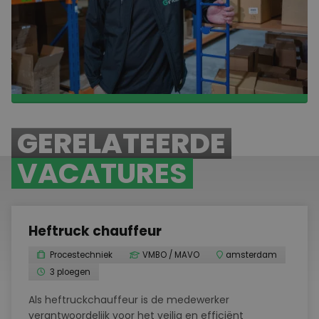
Hierdoor krijg je de kans om jezelf verder te ontwikkelen en
door te groeien binnen de organisatie. Dit zorgt voor
stabiliteit en een toekomst waarin jij stappen blijft zetten in
je carrière.
BEKIJK ONZE VACATURES
GERELATEERDE
VACATURES
Heftruck chauffeur
Procestechniek
VMBO / MAVO
amsterdam
3 ploegen
Als heftruckchauffeur is de medewerker
verantwoordelijk voor het veilig en efficiënt