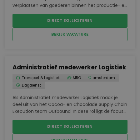
verplaatsen van goederen binnen het productie- en
logistieke proces. Hij of zij zorgt ervoor dat
materialen tijdig op de juiste plek terechtkomen,
DIRECT SOLLICITEREN
zodat het produ...
BEKIJK VACATURE
Administratief medewerker Logistiek
Transport & Logistiek
MBO
amsterdam
Dagdienst
Als Administratief medewerker Logistiek maak je
deel uit van het Cocoa- en Chocolade Supply Chain
Execution team Outbound. In deze rol ligt de focus
op het tijdig verzamelen, creëren, verrijken en
opslaan van exportdocumenten. Deze documenten
DIRECT SOLLICITEREN
zijn...