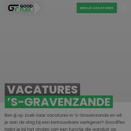
BEKIJK VACATURES
PERSONEEL VINDEN
MATCH MIJN CV
VAKGEBIEDEN
BEKIJK VACATURES
Diensten
VACATURES
Over ons
Uitzenden
’S-GRAVENZANDE
Blogs
Detacheren
Ons sollicitatieproces
Ben jij op zoek naar vacatures in ’s-Gravenzande en wil
Contact
Werving & selectie
je aan de slag bij een betrouwbare werkgever? GoodFlex
helpt je bij het vinden van een functie die aansluit op