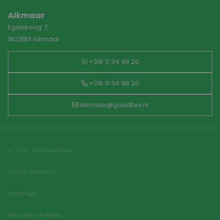
Alkmaar
Egelskoog 7,
1822BM Alkmaar
+316 11 34 99 20
+316 11 34 99 20
alkmaar@goodflex.nl
© 2024 - 2026 GoodFlex
Privacy statement
Instellingen
Realisatie: RB-Media