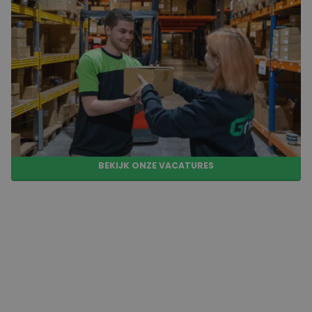
Werken in ’s-Gravenzande betekent werken in een
omgeving waar ontwikkeling en samenwerking centraal
staan. Via GoodFlex kom je terecht bij bedrijven die waarde
hechten aan duidelijke processen en een prettige
werksfeer. Je krijgt de kans om jouw talenten verder te
ontwikkelen, ongeacht of je net begint of al ervaring hebt
opgebouwd. Bovendien word je goed begeleid, zodat je
snel je plek vindt binnen het team en met vertrouwen aan
de slag gaat.
BEKIJK ONZE VACATURES