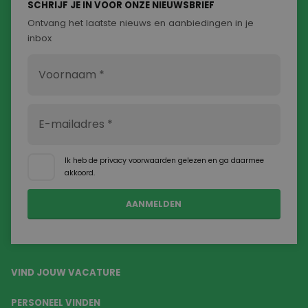
applica
SCHRIJF JE IN VOOR ONZE NIEUWSBRIEF
basis 
Ontvang het laatste nieuws en aanbiedingen in je
taal. Di
identif
inbox
algem
doelei
wordt 
om var
van
gebrui
te ond
Het is
gespro
willeke
gegene
nummer
wordt 
Ik heb de
privacy voorwaarden
gelezen en ga daarmee
kan spe
akkoord.
Google Privacy Policy
voor de
een go
voorbe
behou
een in
status
gebrui
pagina'
CookieScriptConsent
4 weken 2
Deze c
CookieScript
VIND JOUW VACATURE
dagen
wordt 
www.goodflex.nl
door d
Script.
PERSONEEL VINDEN
om de