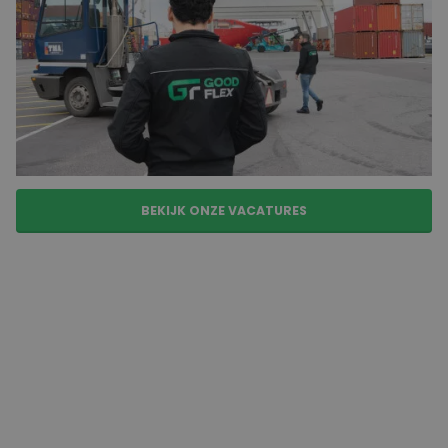
betekent dat je op wisselende tijden werkt, zoals ochtend-,
middag- of nachtdiensten. In sommige gevallen werk je in
een twee-, drie- of zelfs vijfploegensysteem. Dit vraagt
om een flexibele instelling, maar biedt ook voordelen zoals
extra toeslagen en meer vrije tijd op bepaalde dagen.
Afhankelijk van de sector kan het werk variëren van
machinebediening in een fabriek tot
orderpicken
in een
magazijn.
BEKIJK ONZE VACATURES