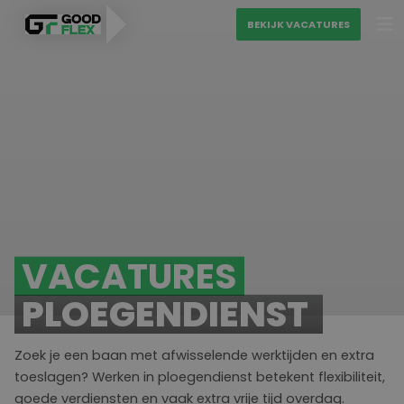
BEKIJK VACATURES
PERSONEEL VINDEN
MATCH MIJN CV
VAKGEBIEDEN
BEKIJK VACATURES
Diensten
VACATURES
Over ons
Uitzenden
PLOEGENDIENST
Blogs
Detacheren
Ons sollicitatieproces
Zoek je een baan met afwisselende werktijden en extra
Contact
Werving & selectie
toeslagen? Werken in
ploegendienst
betekent flexibiliteit,
goede verdiensten en vaak extra vrije tijd overdag.