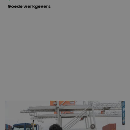
Goede werkgevers
Wat houdt werken in een ploegendienst in?
Veel bedrijven werken met ploegendiensten om de
productie of logistiek 24/7 draaiende te houden. Dit