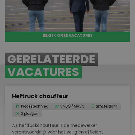
stimuleren je ontwikkeling met gerichte trainingen en
certificeringen, zodat je jouw vaardigheden en vakkennis
verder kunt uitbreiden. Deze aanpak vormt een solide basis
voor een carrière in ploegendienstwerk.
BEKIJK ONZE VACATURES
GERELATEERDE
VACATURES
Heftruck chauffeur
Procestechniek
VMBO / MAVO
amsterdam
3 ploegen
Als heftruckchauffeur is de medewerker
verantwoordelijk voor het veilig en efficiënt