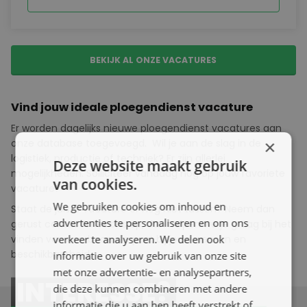
BEKIJK AL ONZE VACATURES
Vind jouw ideale ploegendienst vacature
Er worden dagelijks nieuwe ploegendienst vacatures aan
×
onze database toegevoegd.
Wil je aan de slag in de
logistiek, productie of techniek? Er zijn allerlei
Deze website maakt gebruik
mogelijkheden. Solliciteer vandaag nog op jouw favoriete
van cookies.
vacature!
We gebruiken cookies om inhoud en
Staat de juiste vacature er nog niet tussen? Neem dan
advertenties te personaliseren en om ons
gerust contact met ons op, dan helpen we je graag bij het
verkeer te analyseren. We delen ook
vinden van een baan die past bij jouw wensen en
beschikbaarheid.
informatie over uw gebruik van onze site
met onze advertentie- en analysepartners,
INTERESSE?
die deze kunnen combineren met andere
informatie die u aan hen heeft verstrekt of