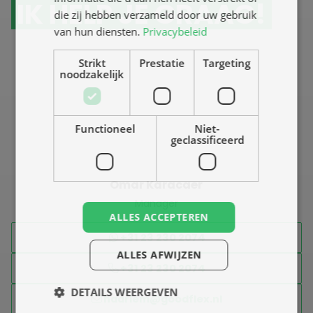
IK HELP JE GRAAG!
die zij hebben verzameld door uw gebruik
van hun diensten.
Privacybeleid
Strikt
Prestatie
Targeting
noodzakelijk
Functioneel
Niet-
geclassificeerd
Omar Karacaer
Manager
ALLES ACCEPTEREN
+31 23 230 2074
ALLES AFWIJZEN
+31 23 230 2074
DETAILS WEERGEVEN
haarlem@goodflex.nl