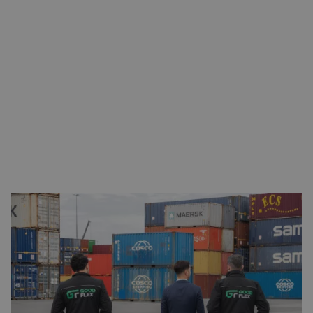
Ploegendienst vacatures met uitzicht op een
vast contract
GoodFlex
biedt uitsluitend ploegendienst vacatures die
gericht zijn op langdurige inzetbaarheid. Iedere functie
biedt uitzicht op een vast contract en geeft inzicht in de
doorgroeimogelijkheden binnen de organisatie. Werkgevers