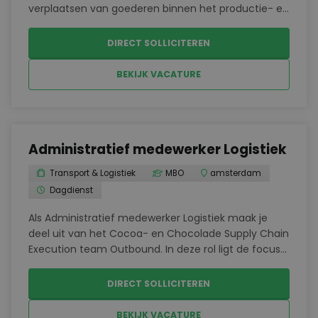
verplaatsen van goederen binnen het productie- en
logistieke proces. Hij of zij zorgt ervoor dat
materialen tijdig op de juiste plek terechtkomen,
DIRECT SOLLICITEREN
zodat het produ...
BEKIJK VACATURE
Administratief medewerker Logistiek
Transport & Logistiek
MBO
amsterdam
Dagdienst
Als Administratief medewerker Logistiek maak je
deel uit van het Cocoa- en Chocolade Supply Chain
Execution team Outbound. In deze rol ligt de focus
op het tijdig verzamelen, creëren, verrijken en
opslaan van exportdocumenten. Deze documenten
DIRECT SOLLICITEREN
zijn...
BEKIJK VACATURE