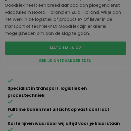
GoodFlex
heeft een breed aanbod aan
ploegendienst
vacatures
in Noord-Holland en Zuid-Holland.
Wil je aan
het werk in de logistiek of productie? Of liever in de
transport of techniek? Bij
GoodFlex
zijn er allerlei
mogelijkheden om aan de slag te
gaan.
MATCH MIJN CV
BEKIJK ONZE VAKGEBIEDEN
Specialist in transport, logistiek en
procestechniek
Fulltime banen met uitzicht op vast contract
Korte lijnen waardoor wij altijd voor je klaarstaan