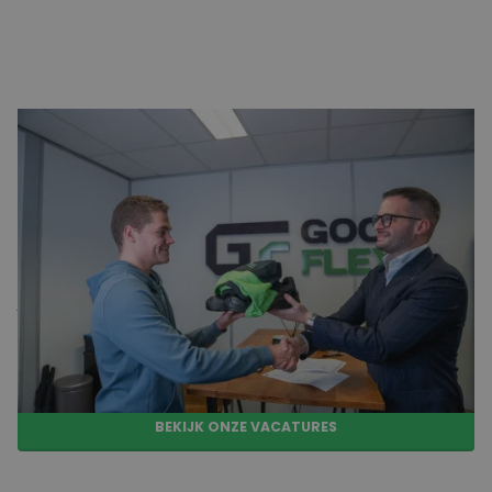
Salaris bij ploegendienst vacatures
Het salaris bij
ploegendienst vacatures
ligt v
aak hoger dan
bij reguliere dagdiensten. Dit komt door de
ploegentoeslagen die
bovenop
het basisloon komen. De
hoogte van deze toeslagen hangt af van de werktijden en
de sector waarin je werkt. In de vacatures bij
GoodFlex
zie
je direct wat je kunt verwachten qua salaris en eventuele
extra voordelen, zoals reiskostenvergoeding of
opleidingsmogelijkheden.
Zo weet je altijd waar je
aan toe
bent!
BEKIJK ONZE VACATURES