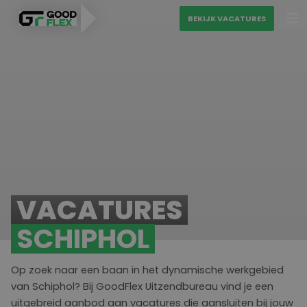
BEKIJK VACATURES
PERSONEEL VINDEN
MATCH MIJN CV
VAKGEBIEDEN
BEKIJK VACATURES
Diensten
VACATURES
Over ons
Uitzenden
SCHIPHOL
Blogs
Detacheren
Ons sollicitatieproces
Op zoek naar een baan in het dynamische werkgebied
Contact
Werving & selectie
van Schiphol? Bij
GoodFlex
Uitzendbureau vind je een
uitgebreid aanbod aan vacatures die aansluiten bij jouw