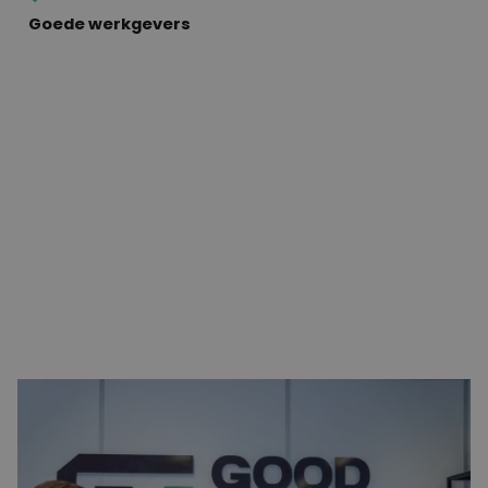
Goede werkgevers
Veelzijdige vacatures op Schiphol
Schiphol is een van de meest bruisende werkomgevingen
in Nederland, met een breed scala aan functies in