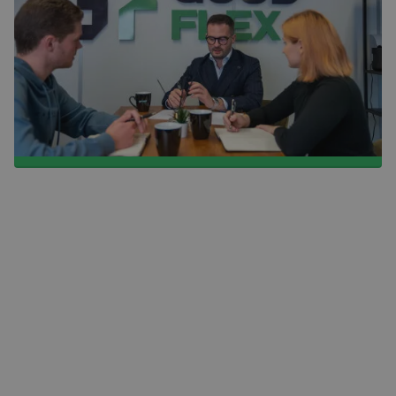
verschillende sectoren. Of je nu een logistiek medewerker
bent die graag aan de slag gaat in een warehouse of een
administratieve professional die de dagelijkse operaties wil
ondersteunen, bij
GoodFlex
vind je de vacatures die bij jouw
profiel passen. Gebruik onze filters om snel en eenvoudig
de juiste functie te vinden.
BEKIJK ONZE VACATURES