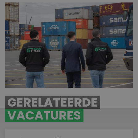
Solliciteer vandaag nog op vacatures in
Schiphol
Ben jij klaar voor een nieuwe uitdaging op Schiphol? Of je
nu op zoek bent naar een specifieke functie of nog aan
het oriënteren bent, wij helpen je graag verder. Neem
contact met ons op voor persoonlijk advies of stuur een
open sollicitatie. Bij
GoodFlex
doen we er alles aan om jou
te matchen met de baan die het beste bij je past.
BEKIJK ONZE VACATURES
GERELATEERDE
VACATURES