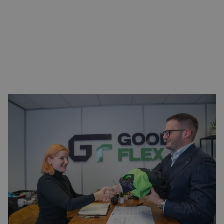
Kansen op een vast contract in Schiphol
Ben je op zoek naar meer zekerheid in je werk? Veel van
onze vacatures in Schiphol bieden een uitzicht op een vast
contract, afhankelijk van je prestaties en de functie waarin
je werkzaam bent. Dit wordt altijd duidelijk vermeld in de
vacature. Daarnaast zijn er volop mogelijkheden om door
te groeien binnen het bedrijf waar je werkt, zodat je niet
alleen een baan, maar ook een toekomst kunt opbouwen.
BEKIJK ONZE VACATURES