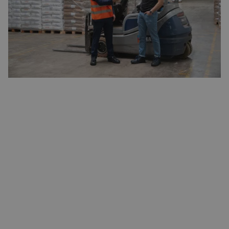
van branche, opleidingsniveau, en meer. Bovendien staan
onze recruitment-experts klaar om je te helpen met
advies en ondersteuning bij elke stap van je
sollicitatieproces.
BEKIJK ONZE VACATURES