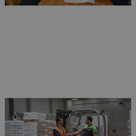
Hoe vind je jouw ideale baan op Schiphol?
Bij
GoodFlex
maken we het je gemakkelijk om de juiste
vacature te vinden. We bieden een gebruiksvriendelijke
zoekervaring waarmee je vacatures kunt filteren op basis