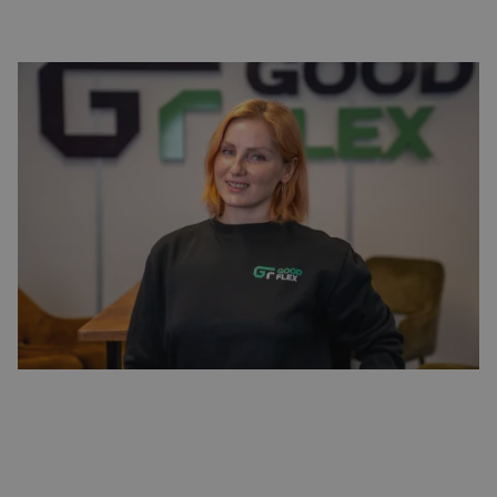
Salarissen en arbeidsvoorwaarden
Bij
GoodFlex
geloven we in transparantie. We geven bij elke
vacature in Schiphol duidelijk aan wat de
salarisverwachtingen en andere arbeidsvoorwaarden zijn,
zodat je precies weet waar je aan toe bent. Of je nu een
ervaren kracht bent of net begint aan je carrière, wij
zorgen ervoor dat je krijgt wat je verdient en dat je op tijd
wordt uitbetaald, zowel wekelijks als maandelijks.
BEKIJK ONZE VACATURES