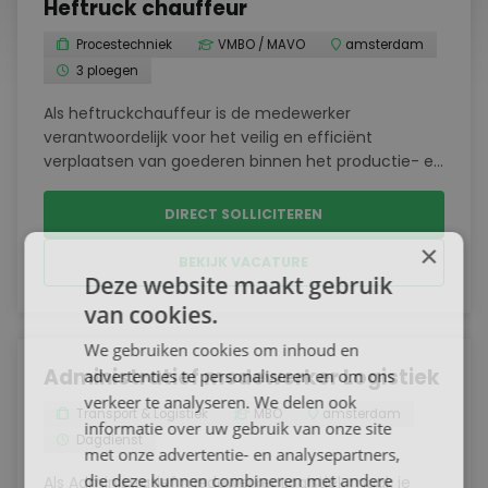
Heftruck chauffeur
Procestechniek
VMBO / MAVO
amsterdam
3 ploegen
Als heftruckchauffeur is de medewerker
verantwoordelijk voor het veilig en efficiënt
verplaatsen van goederen binnen het productie- en
logistieke proces. Hij of zij zorgt ervoor dat
materialen tijdig op de juiste plek terechtkomen,
DIRECT SOLLICITEREN
zodat het produ...
×
BEKIJK VACATURE
Deze website maakt gebruik
van cookies.
We gebruiken cookies om inhoud en
Administratief medewerker Logistiek
advertenties te personaliseren en om ons
verkeer te analyseren. We delen ook
Transport & Logistiek
MBO
amsterdam
informatie over uw gebruik van onze site
Dagdienst
met onze advertentie- en analysepartners,
die deze kunnen combineren met andere
Als Administratief medewerker Logistiek maak je