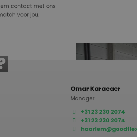
Neem contact met ons
atch voor jou.
?
Omar Karacaer
Manager
+31 23 230 2074
+31 23 230 2074
haarlem@goodflex