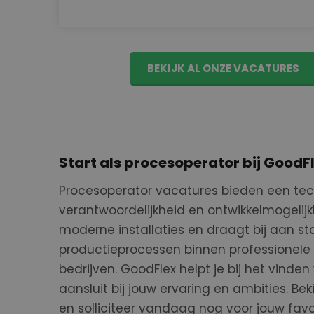
CookieScriptConse
BEKIJK AL ONZE VACATURES
FPGSID
_GRECAPTCHA
Start als procesoperator bij GoodF
Naam
Aanbieder
Naam
Naam
fp_user_id
Aanbieder
Domein
Procesoperator vacatures bieden een tec
Naam
Domein
_ga
FPAU
.goodflex.
verantwoordelijkheid en ontwikkelmogelij
FPID
Google
.goodflex.
moderne installaties en draagt bij aan st
productieprocessen binnen professionele
FPLC
.goodflex.
bedrijven.
GoodFlex
helpt je bij het vinden
_ga_WWVZ5HBTSS
aansluit bij jouw ervaring en ambities. Be
en
solliciteer vandaag nog voor jouw favo