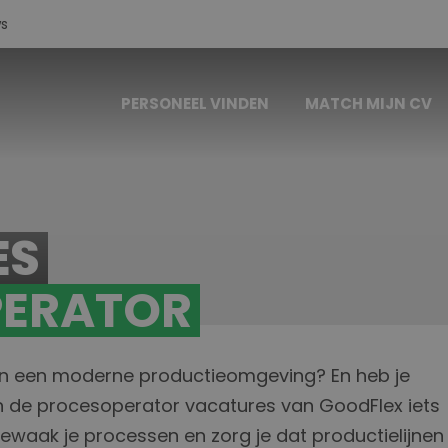
s
PERSONEEL VINDEN
MATCH MIJN CV
ES
ERATOR
 in een moderne productieomgeving? En heb je
ijn de procesoperator vacatures van GoodFlex iets
 bewaak je processen en zorg je dat productielijnen