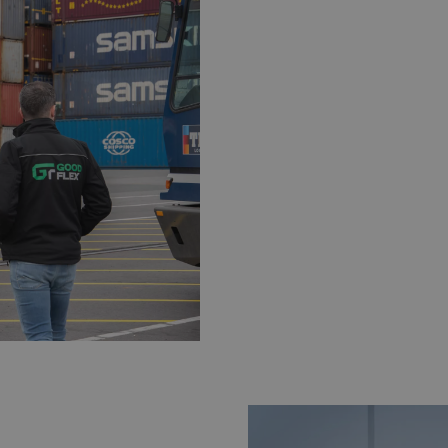
hangt af van ervaring,
et productieproces.
door loonafspraken en
astgelegd. Bij
n vaak extra
een duidelijk uurloon
af inzicht in
 volgens vaste