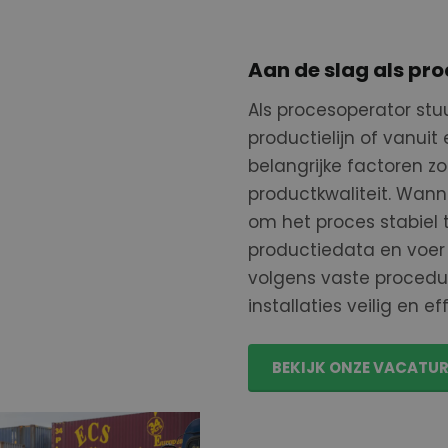
Aan de slag als pr
Als procesoperator stu
productielijn of vanui
belangrijke factoren zo
productkwaliteit. Wanne
om het proces stabiel 
productiedata en voer 
volgens vaste procedu
installaties veilig en e
BEKIJK ONZE VACATU