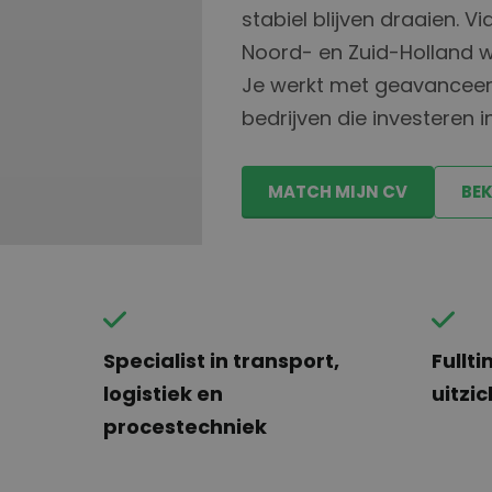
stabiel blijven draaien. V
Noord- en Zuid-Holland wa
Je werkt met geavanceerd
bedrijven die investeren
MATCH MIJN CV
BEK
Specialist in transport,
Fullt
logistiek en
uitzi
procestechniek