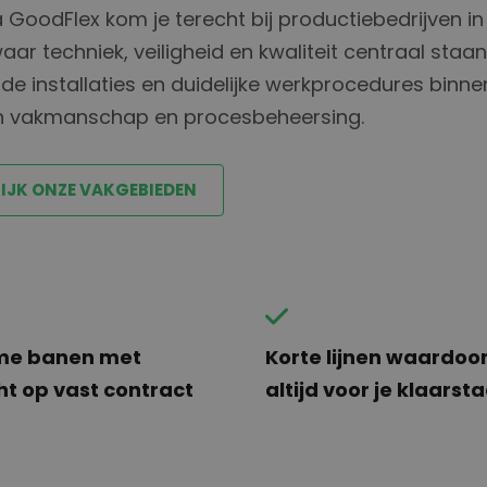
ia GoodFlex kom je terecht bij productiebedrijven in
ar techniek, veiligheid en kwaliteit centraal staan
e installaties en duidelijke werkprocedures binne
 in vakmanschap en procesbeheersing.
IJK ONZE VAKGEBIEDEN
ime banen met
Korte lijnen waardoor
cht op vast contract
altijd voor je klaarst