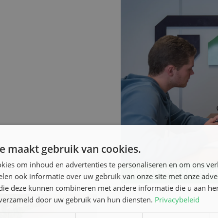
Procesoperator va
Veel procesoperator va
samenwerking binnen p
investeren in begeleid
opleidingen om operator
de kans om je kennis 
te breiden. Wanneer he
tevreden zijn, ontstaat
binnen de organisatie.
e maakt gebruik van cookies.
kies om inhoud en advertenties te personaliseren en om ons ver
BEKIJK ONZE VACATU
len ook informatie over uw gebruik van onze site met onze adver
 die deze kunnen combineren met andere informatie die u aan hen
n verzameld door uw gebruik van hun diensten.
Privacybeleid