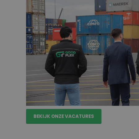
Salaris procesoperator vacatures
Het salaris bij procesoperator vacatures 
ploegendiensten en de complexiteit van h
Veel functies vallen onder een cao, waar
arbeidsvoorwaarden vooraf duidelijk zijn v
avond-,
nacht
-
of
ploegendiensten
gelde
toeslagen.
Onze va
catures tonen meestal 
of maandsalaris. Via
GoodFlex krijg je voor
arbeidsvoorwaarden en salarisuitbetaling
afspraken.
BEKIJK ONZE VACATURES