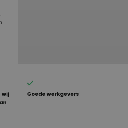
.
n
 wij
Goede werkgevers
aan