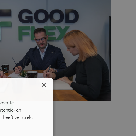
catures met vast contract
catures zijn gericht op langdurige
roductiebedrijven. Werkgevers
ing, technische trainingen en aanvullende
s verder te ontwikkelen. Daardoor krijg je
van machines en productieprocessen uit
t werk goed verloopt en beide partijen
 regelmatig uitzicht op een vast contract
×
keer te
RES
tentie- en
 heeft verstrekt