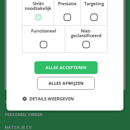
inbox
Strikt
Prestatie
Targeting
noodzakelijk
Functioneel
Niet-
geclassificeerd
Ik heb de
privacy voorwaarden
gelezen en ga daarmee
akkoord.
ALLES ACCEPTEREN
ALLES AFWIJZEN
DETAILS WEERGEVEN
VIND JOUW VACATURE
PERSONEEL VINDEN
Strikt noodzakelijk
Prestatie
Targeting
MATCH JE CV