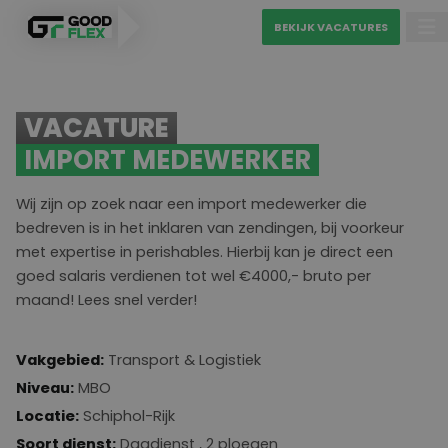
BEKIJK VACATURES
PERSONEEL VINDEN
VACATURE
MATCH MIJN CV
IMPORT MEDEWERKER
VAKGEBIEDEN
Wij zijn op zoek naar een import medewerker die
BEKIJK VACATURES
bedreven is in het inklaren van zendingen, bij voorkeur
met expertise in perishables. Hierbij kan je direct een
goed salaris verdienen tot wel €4000,- bruto per
Diensten
maand! Lees snel verder!
Over ons
Uitzenden
Vakgebied:
Transport & Logistiek
Blogs
Detacheren
Ons sollicitatieproces
Niveau:
MBO
Contact
Werving & selectie
Locatie:
Schiphol-Rijk
Soort dienst:
Dagdienst , 2 ploegen