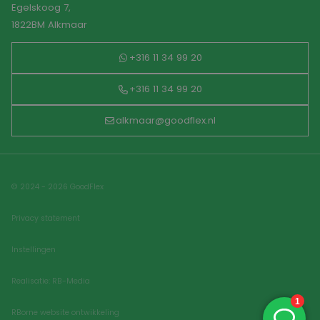
Egelskoog 7,
1822BM Alkmaar
+316 11 34 99 20
+316 11 34 99 20
alkmaar@goodflex.nl
© 2024 - 2026 GoodFlex
Privacy statement
Instellingen
Realisatie: RB-Media
RBorne website ontwikkeling