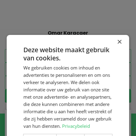
Omar Karacaer
×
Manager
Deze website maakt gebruik
+31 23 230 2074
van cookies.
We gebruiken cookies om inhoud en
+31 23 230 2074
advertenties te personaliseren en om ons
verkeer te analyseren. We delen ook
haarlem@goodflex.nl
informatie over uw gebruik van onze site
CONTACT OPNEMEN
met onze advertentie- en analysepartners,
die deze kunnen combineren met andere
informatie die u aan hen heeft verstrekt of
die zij hebben verzameld door uw gebruik
SCHRIJF JE IN VOOR ONZE NIEUWSBRIEF
van hun diensten.
Privacybeleid
Ontvang het laatste nieuws en aanbiedingen in je