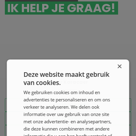
IK HELP JE GRAAG!
×
Deze website maakt gebruik
van cookies.
Omar Karacaer
Manager
We gebruiken cookies om inhoud en
advertenties te personaliseren en om ons
+31 23 230 2074
verkeer te analyseren. We delen ook
informatie over uw gebruik van onze site
+31 23 230 2074
met onze advertentie- en analysepartners,
die deze kunnen combineren met andere
haarlem@goodflex.nl