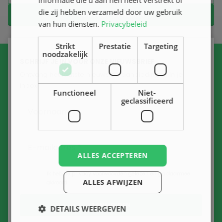
informatie die u aan hen heeft verstrekt of
die zij hebben verzameld door uw gebruik
CONTACT OPNEMEN
van hun diensten.
Privacybeleid
Strikt
Prestatie
Targeting
noodzakelijk
SCHRIJF JE IN VOOR ONZE NIEUWSBRIEF
Ontvang het laatste nieuws en aanbiedingen in je
inbox
Functioneel
Niet-
geclassificeerd
ALLES ACCEPTEREN
Ik heb de
privacy voorwaarden
gelezen en ga daarmee
ALLES AFWIJZEN
akkoord.
DETAILS WEERGEVEN