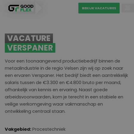
BEKIJK VACATURES
PERSONEEL VINDEN
VACATURE
MATCH MIJN CV
VERSPANER
VAKGEBIEDEN
Voor een toonaangevend productiebedrijf binnen de
BEKIJK VACATURES
metaalindustrie in de regio Velsen zijn wij op zoek naar
een ervaren Verspaner. Het bedrijf biedt een aantrekkelijk
salaris tussen de €3.300 en €4.800 bruto per maand,
Diensten
afhankelijk van kennis en ervaring. Naast goede
arbeidsvoorwaarden, kom je terecht in een stabiele en
Over ons
Uitzenden
veilige werkomgeving waar vakmanschap en
Blogs
Detacheren
Ons sollicitatieproces
ontwikkeling centraal staan.
Contact
Werving & selectie
Vakgebied:
Procestechniek