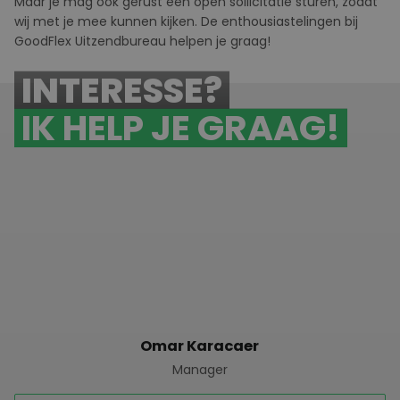
Maar je mag ook gerust een
open sollicitatie
sturen, zodat
wij met je mee kunnen kijken. De enthousiastelingen bij
GoodFlex
U
itzendbureau helpen je graag!
INTERESSE?
IK HELP JE GRAAG!
Omar Karacaer
Manager