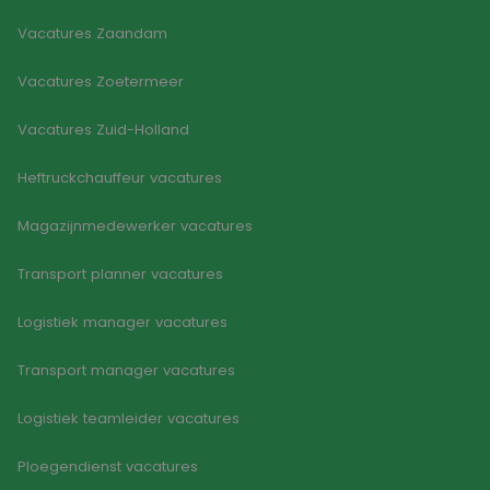
Aanbieder
/
Naam
Vervaldatum
Omsc
Vacatures Zaandam
Domein
PHPSESSID
Sessie
Cook
PHP.net
Vacatures Zoetermeer
gege
www.goodflex.nl
appli
basis
taal. 
Vacatures Zuid-Holland
ident
alge
doele
Heftruckchauffeur vacatures
wordt
om va
van
Magazijnmedewerker vacatures
gebru
te o
Het i
Transport planner vacatures
gesp
wille
Google Privacy Policy
gege
Logistiek manager vacatures
numm
wordt
kan s
Transport manager vacatures
voor 
een 
voorb
Logistiek teamleider vacatures
beho
een i
statu
gebru
Ploegendienst vacatures
pagin