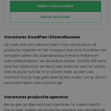
machines bij het wisselen van
DIRECT SOLLICITEREN
productenKwaliteitscontroles uitvoeren op het
eindproductZorgdragen voor kleine storingen en...
BEKIJK VACATURE
Vacatures GoodFlex Uitzendbureau
Op zoek naar een nieuwe baan? Voor vacatures in de
productie, logistiek en het transport ben je bij
GoodFlex
aan
het juiste adres! Als uitzendbureau in Noord-Holland en
Zuid-Holland bieden we de leukste banen. Snuffel zelf eens
door het aanbod en zie direct een indicatie van het salaris.
Ook zie je per functie of je uitzicht hebt op een vast
contract! Kun je hulp gebruiken bij het vinden van je droom
vacature? Neem dan contact op!
Vacatures productie operator
Ben je gek op alles wat met machines te maken heeft?
Dan is werk zoeken als productie operator een uitstekende