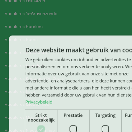
Vacatures Enkhuizen
Vacatures 's-Gravenzande
Vacatures Haarlem
Vacatures Hoorn
Deze website maakt gebruik van coo
Vacatures Hoofddorp
We gebruiken cookies om inhoud en advertenties te
Vacatures Ilpendam
personaliseren en om ons verkeer te analyseren. We
informatie over uw gebruik van onze site met onze
Vacatures Koog aan De Zaan
advertentie- en analysepartners, die deze kunnen c
met andere informatie die u aan hen heeft verstrekt o
Vacatures Lisse
hebben verzameld door uw gebruik van hun dienste
Privacybeleid
Vacatures Middenmeer
Strikt
Prestatie
Targeting
Fun
Vacatures Moordrecht
noodzakelijk
Vacatures Nieuw-Vennep