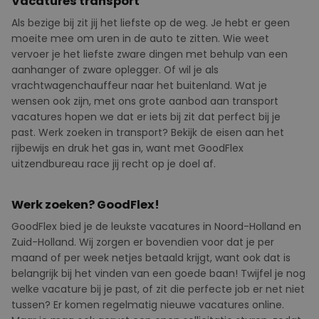
Vacatures transport
Als bezige bij zit jij het liefste op de weg. Je hebt er geen
moeite mee om uren in de auto te zitten. Wie weet
vervoer je het liefste zware dingen met behulp van een
aanhanger of zware oplegger. Of wil je als
vrachtwagenchauffeur naar het buitenland. Wat je
wensen ook zijn, met ons grote aanbod aan transport
vacatures hopen we dat er iets bij zit dat perfect bij je
past. Werk zoeken in transport? Bekijk de eisen aan het
rijbewijs en druk het gas in, want met GoodFlex
uitzendbureau race jij recht op je doel af.
Werk zoeken? GoodFlex!
GoodFlex
bied
je de leukste vacatures in Noord-Holland en
Zuid-Holland. Wij zorgen er bovendien voor dat je per
maand of per week netjes betaald krijgt, want ook dat is
belangrijk bij het vinden van een goede baan! Twijfel je nog
welke vacature bij je past, of zit die perfecte job er net niet
tussen? Er komen regelmatig nieuwe vacatures online.