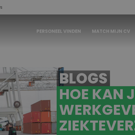
s
PERSONEEL VINDEN
MATCH MIJN CV
BLOGS
HOE KAN J
WERKGEVE
ZIEKTEVE