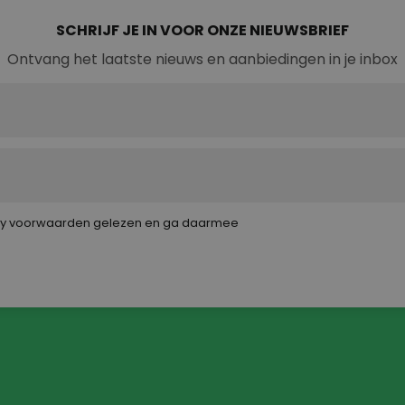
onregelmatige werktijden. In deze blog lees je
waarom ploegentoeslag bestaat, hoe het
SCHRIJF JE IN VOOR ONZE NIEUWSBRIEF
wordt berekend en wat de voordelen en
Ontvang het laatste nieuws en aanbiedingen in je inbox
nadelen zijn voor jou.
cy voorwaarden
gelezen en ga daarmee