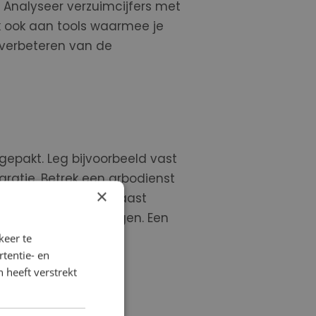
 Analyseer verzuimcijfers met
 ook aan tools waarmee je
t verbeteren van de
gepakt. Leg bijvoorbeeld vast
ratie. Betrek een arbodienst
×
nen. Analyseer daarnaast
n specifieke afdelingen. Een
 kunnen verwachten.
keer te
tentie- en
 heeft verstrekt