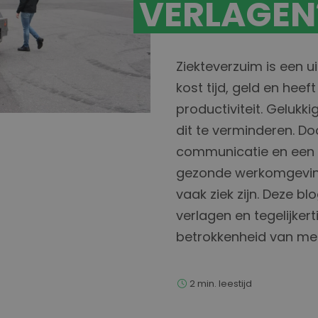
VERLAGEN
Ziekteverzuim is een u
kost tijd, geld en heef
productiviteit. Gelukk
dit te verminderen. Doo
communicatie en een pr
gezonde werkomgevin
vaak ziek zijn. Deze bl
verlagen en tegelijkert
betrokkenheid van me
2
min. leestijd