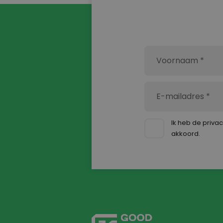
componenten samengevoegd tot een
eindproduct. Nauwkeurigheid en aandacht
voor kwaliteit zijn belangrijk, omdat elk
onderdeel correct moet worden geplaatst
voordat het product verdergaat in het
productieproces.
Ik heb de
priva
akkoord.