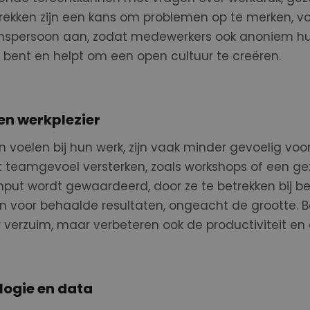
rekken
zijn
een kans om problemen op te merken
,
vo
nspersoon aan, zodat medewerkers ook anoniem hulp
n bent en helpt om een
open
cultuur te creëren.
en werkplezier
 voelen bij hun werk, zijn vaak minde
r gevoelig
voor
et teamgevoel versterken, zoals workshops of een ge
n
put
wordt gewaardeerd
,
door ze te betrekken bij b
 voor behaalde resultaten,
ongeacht de grootte
. 
 verzuim, maar verbeteren ook de productiviteit en 
logie en data