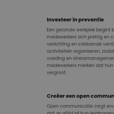
Investeer in preventie
Een gezonde werkplek begint b
medewerkers zich prettig en c
verlichting en voldoende venti
activiteiten
organise
ren
, zodat
voeding en stressmanageme
medewerkers merken dat hun 
vergroot.
Creëer een open communi
Open communicatie zorgt ervo
dat ze altijd bij hun leiding