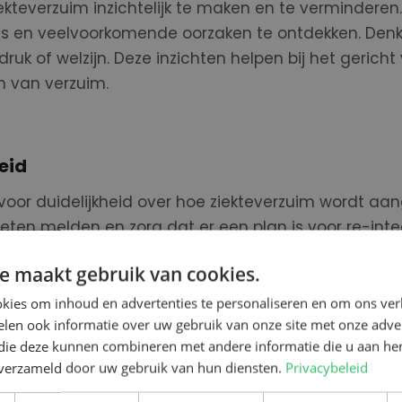
kteverzuim inzichtelijk te maken en te verminderen.
ds en veelvoorkomende oorzaken
te ontdekken
.
Denk
uk of welzijn. Deze inzichten helpen bij het gerich
n van verzuim.
eid
voor duidelijkheid over hoe ziekteverzuim wordt aan
ten melden en zorg dat er een plan is voor re-integ
werkers te begeleiden en hun herstel te ondersteu
e maakt gebruik van cookies.
e zien of er patronen zijn, zoals een hoge werkdruk i
 dat zowel medewerkers als werkgevers weten wat zij
kies om inhoud en advertenties te personaliseren en om ons ver
len ook informatie over uw gebruik van onze site met onze adver
 die deze kunnen combineren met andere informatie die u aan hen
n verzameld door uw gebruik van hun diensten.
Privacybeleid
werkomgeving