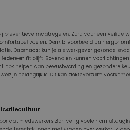
ij preventieve maatregelen. Zorg voor een veilige
omfortabel voelen. Denk
bijvoorbeeld
aan ergonomis
latie.
D
aarnaast
kun je als werkgever
gezonde snac
 iedereen fit blijft.
Bovendien kunnen voorlichtingen
nt
ook helpen
aan bewustwording en gezondere keuze
welzijn
belangrijk is. Dit kan
ziekteverzuim voorkome
catiecultuur
or dat medewerkers zich veilig voelen om uitdagin
gevende terechtkunnen met vragen over werkdruk, gez