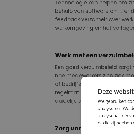
Technologie kan helpen om zie
behulp van software om tren
feedback verzamelt over werkdr
werkomgeving en het verlage
Werk met een verzuimbel
Een goed verzuimbeleid zorgt 
hoe medewerkers zich ziek moe
of bedrijfsarts om zieke mede
Deze websit
regelmatig verzuimcijfers om t
duidelijk beleid zorgt ervoor
We gebruiken coo
analyseren. We de
analysepartners,
of die zij hebbe
Zorg voor een gezonde 