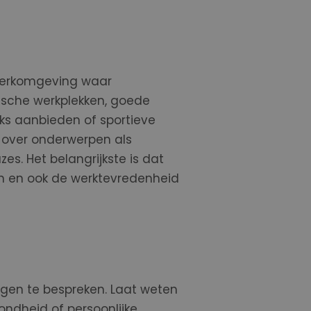
 werkomgeving waar
che werkplekken, goede
ks aan
bieden
of
sportieve
 over
onderwerpen als
s. Het belangrijkste is dat
n en
ook
de werktevredenheid
gen te bespreken. Laat weten
ondheid of persoonlijke