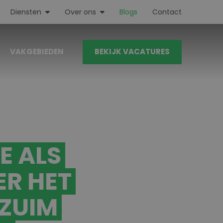
Diensten
Over ons
Blogs
Contact
VAKGEBIEDEN
BEKIJK VACATURES
E ALS
R HET
RZUIM