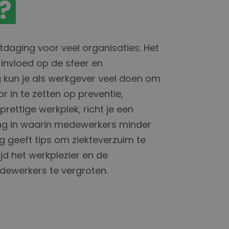
?
itdaging voor veel organisaties. Het
t invloed op de sfeer en
ig kun je als werkgever veel doen om
r in te zetten op preventie,
ettige werkplek, richt je een
g in waarin medewerkers minder
og geeft tips om ziekteverzuim te
ijd het werkplezier en de
dewerkers te vergroten.